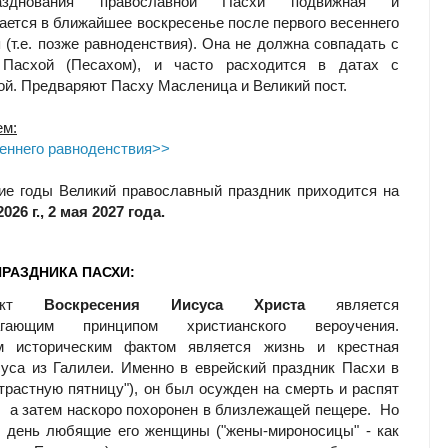
днования православной Пасхи подвижная и
ается в ближайшее воскресенье после первого весеннего
 (т.е. позже равноденствия). Она не должна совпадать с
 Пасхой (Песахом), и часто расходится в датах с
ой. Предваряют Пасху Масленица и Великий пост.
ем:
еннего равноденствия>>
е годы Великий православный праздник приходится на
026 г., 2 мая 2027 года.
РАЗДНИКА ПАСХИ:
акт
Воскресения Иисуса Христа
является
лагающим принципом христианского вероучения.
м историческим фактом является жизнь и крестная
уса из Галилеи. Именно в еврейский праздник Пасхи в
страстную пятницу"), он был осужден на смерть и распят
, а затем наскоро похоронен в близлежащей пещере. Но
з день любящие его женщины ("жены-мироносицы" - как