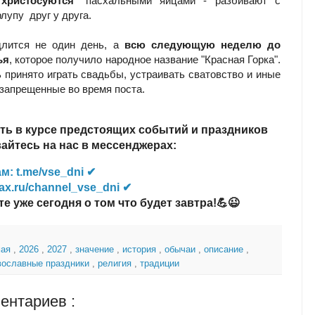
"
христосуются
" пасхальными яйцами - разбивают с
лупу друг у друга.
длится не один день, а
всю следующую неделю до
ья
, которое получило народное название "Красная Горка".
ь принято играть свадьбы, устраивать сватовство и иные
 запрещенные во время поста.
ть в курсе предстоящих событий и праздников
йтесь на нас в мессенджерах:
м: t.me/vse_dni ✔
ax.ru/channel_vse_dni ✔
те уже сегодня о том что будет завтра!💪😉
мая
,
2026
,
2027
,
значение
,
история
,
обычаи
,
описание
,
вославные праздники
,
религия
,
традиции
ентариев :