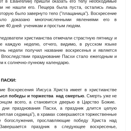
т в Евангелии) пришли оказать его телу необходимые
они не нашли его. Пещера была пуста, остались лишь
которую было завернуто тело ("плащаница"). Воскресение
ыло доказано многочисленными явлениями его в
е 40 дней ученикам и простым людям.
ледователи христианства отмечали страстную пятницу и
ие каждую неделю, отчего, видимо, в русском языке
ень недели получил название воскресенья и является
 Впоследствии празднование Пасхи стало ежегодным и
м к солнечно-лунному календарю.
 ПАСХИ:
ние Воскресения Иисуса Христа имеет в христианстве
сл победы и торжества над смертью
. Смерть уже не
концом всего, а становится дверью в Царство Божие.
 дни празднования Пасхи, а праздник длится целую
ветлая седмица"), в храмах совершаются торжественные
е богослужения, прославляющие победу Христа над
Завершается праздник в следующее воскресенье,