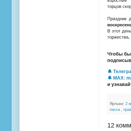
взрослые 
торцов скор
Праздник 
воскресен
В этот ден
торжества,
Чтобы бы
подписыва
🔔 Телегра
🔔 MAX: m
и узнавай
Ярлыки:
2 
пасха
,
пра
12 комм