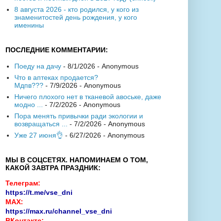
8 августа 2026 - кто родился, у кого из
знаменитостей день рождения, у кого
именины
ПОСЛЕДНИЕ КОММЕНТАРИИ:
Поеду на дачу
- 8/1/2026
- Anonymous
Что в аптеках продается?
Мдпв???
- 7/9/2026
- Anonymous
Ничего плохого нет в тканевой авоське, даже
модно ...
- 7/2/2026
- Anonymous
Пора менять привычки ради экологии и
возвращаться ...
- 7/2/2026
- Anonymous
Уже 27 июня👌
- 6/27/2026
- Anonymous
МЫ В СОЦСЕТЯХ. НАПОМИНАЕМ О ТОМ,
КАКОЙ ЗАВТРА ПРАЗДНИК:
Телеграм:
https://t.me/vse_dni
MAX:
https://max.ru/channel_vse_dni
ВКонтакте: