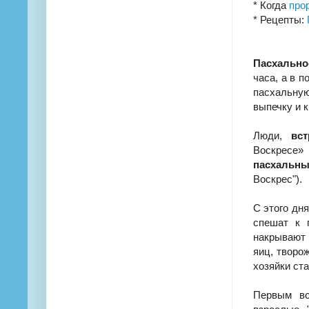
* Когда
про
* Рецепты:
Пасхально
часа, а в 
пасхальну
выпечку и 
Люди,
вст
Воскресе»
пасхальны
Воскрес").
С этого дн
спешат к 
накрывают
яиц, творо
хозяйки ст
Первым вс