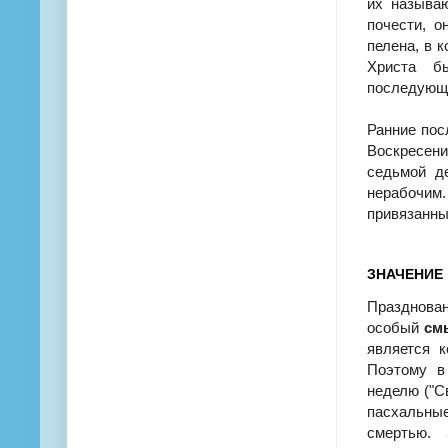
их называю
почести, 
пелена, в 
Христа б
последующи
Ранние пос
Воскресен
седьмой д
нерабочим.
привязанны
ЗНАЧЕНИЕ
Празднова
особый
смы
является 
Поэтому в
неделю ("С
пасхальны
смертью. 