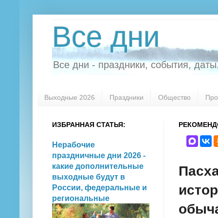
Все дни
Все дни - праздники, события, даты.
Выходные 2026
Праздники
Общество
Про
ИЗБРАННАЯ СТАТЬЯ:
РЕКОМЕНД
Нерабочие
праздничные дни 2026 -
какие дополнительные
Пасха
выходные будут в
истор
России, федеральные и
региональные
обыча