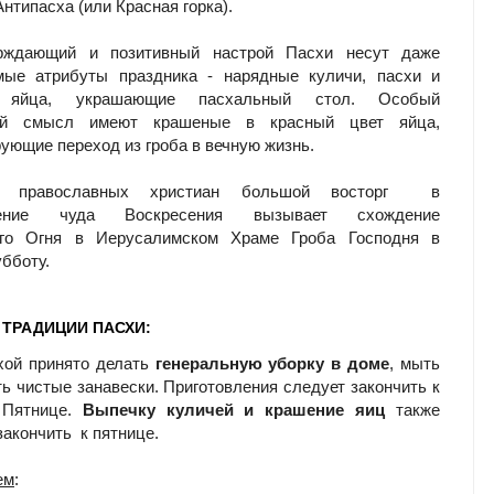
нтипасха (или Красная горка).
рждающий и позитивный настрой Пасхи несут даже
мые атрибуты праздника - нарядные куличи, пасхи и
 яйца, украшающие пасхальный стол. Особый
кий смысл имеют крашеные в красный цвет яйца,
ующие переход из гроба в вечную жизнь.
 православных христиан большой восторг в
дение чуда Воскресения вызывает схождение
ого Огня в Иерусалимском Храме Гроба Господня в
бботу.
 ТРАДИЦИИ ПАСХИ:
хой принято делать
генеральную уборку в доме
, мыть
ть чистые занавески. Приготовления следует закончить к
 Пятнице.
Выпечку куличей и крашение яиц
также
закончить к пятнице.
ем
: