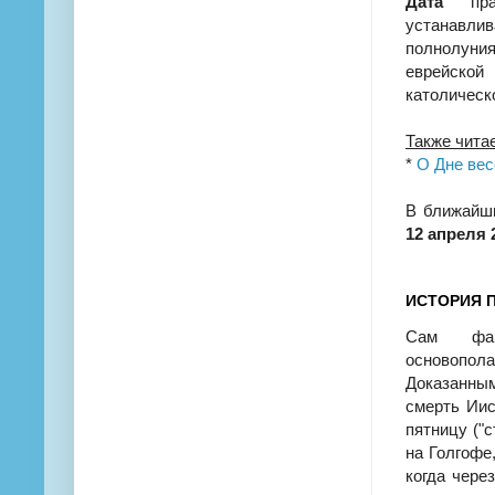
Дата
праз
устанавлив
полнолуния
еврейской
католическ
Также чита
*
О Дне вес
В ближайши
12 апреля 2
ИСТОРИЯ П
Сам ф
основопо
Доказанны
смерть Иис
пятницу ("
на Голгофе
когда чере