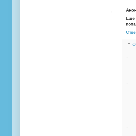
Ано
Еще 
попа
Отве
О