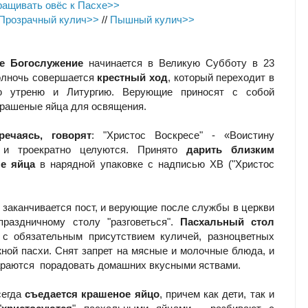
ращивать овёс к Пасхе>>
Прозрачный кулич>>
//
Пышный кулич>>
е Богослужение
начинается в Великую Субботу в 23
полночь совершается
крестный ход
, который переходит в
ю утреню и Литургию. Верующие приносят с собой
крашеные яйца для освящения.
речаясь, говорят
: "Христос Воскресе" - «Воистину
 и троекратно целуются. Принято
дарить близким
е яйца
в нарядной упаковке с надписью ХВ ("Христос
я заканчивается пост, и верующие после службы в церкви
праздничному столу "разговеться".
Пасхальный стол
 с обязательным присутствием куличей, разноцветных
жной пасхи. Снят запрет на мясные и молочные блюда, и
араются порадовать домашних вкусными яствами.
егда
съедается крашеное яйцо
, причем как дети, так и