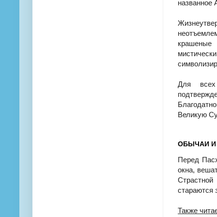
названное А
Жизнеутве
неотъемле
крашеные
мистичес
символизир
Для всех
подтверж
Благодатн
Великую Су
ОБЫЧАИ И
Перед Пас
окна, веша
Страстной
стараются 
Также чита