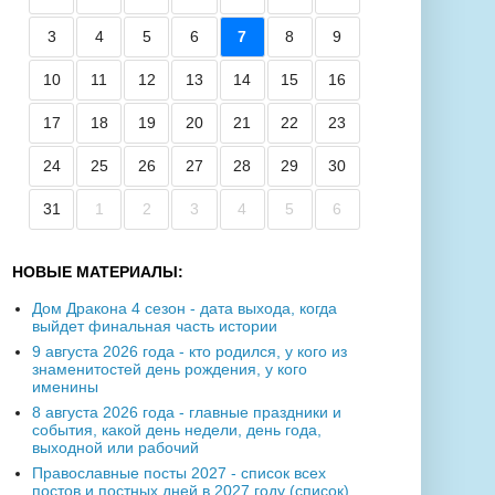
3
4
5
6
7
8
9
10
11
12
13
14
15
16
17
18
19
20
21
22
23
24
25
26
27
28
29
30
31
1
2
3
4
5
6
НОВЫЕ МАТЕРИАЛЫ:
Дом Дракона 4 сезон - дата выхода, когда
выйдет финальная часть истории
9 августа 2026 года - кто родился, у кого из
знаменитостей день рождения, у кого
именины
8 августа 2026 года - главные праздники и
события, какой день недели, день года,
выходной или рабочий
Православные посты 2027 - список всех
постов и постных дней в 2027 году (список)