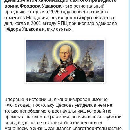
День 25-летия канонизации святого праведного
воина Феодора Ушакова
- это региональный
праздник, который в 2026 году особенно широко
отметят в Мордовии, посвященный круглой дате со
дня, когда в 2001-м году РПЦ причислила адмирала
Фёдора Ушакова к лику святых.
Впервые и истории был канонизирован именно
Флотоводец, поскольку Церковь увидела в нём не
только непобедимого военачальника, который не
проиграл ни одного сражения, но и человека глубокой
веры, ведь после отставки Ушаков вёл почти
монашескую жизнь, занимался благотворительностью,