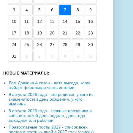
3
4
5
6
7
8
9
10
11
12
13
14
15
16
17
18
19
20
21
22
23
24
25
26
27
28
29
30
31
1
2
3
4
5
6
НОВЫЕ МАТЕРИАЛЫ:
Дом Дракона 4 сезон - дата выхода, когда
выйдет финальная часть истории
9 августа 2026 года - кто родился, у кого из
знаменитостей день рождения, у кого
именины
8 августа 2026 года - главные праздники и
события, какой день недели, день года,
выходной или рабочий
Православные посты 2027 - список всех
постов и постных дней в 2027 году (список)