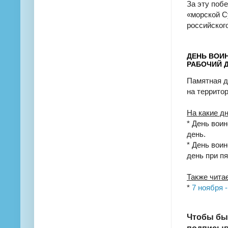
За эту поб
«морской С
российског
ДЕНЬ ВОИ
РАБОЧИЙ Д
Памятная д
на террито
На какие д
* День воин
день.
* День воин
день при п
Также чита
*
7 ноября 
Чтобы бы