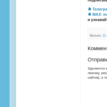
подписыва
🔔 Телегра
🔔 MAX: m
и узнавай
Ярлыки:
11
Коммент
Отправ
Удаляются 
лексику, ре
сайтов), а 