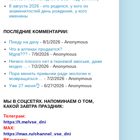
8 августа 2026 - кто родился, у кого из
знаменитостей день рождения, у кого
именины
ПОСЛЕДНИЕ КОММЕНТАРИИ:
Поеду на дачу
- 8/1/2026
- Anonymous
Что в аптеках продается?
Мдпв???
- 7/9/2026
- Anonymous
Ничего плохого нет в тканевой авоське, даже
модно ...
- 7/2/2026
- Anonymous
Пора менять привычки ради экологии и
возвращаться ...
- 7/2/2026
- Anonymous
Уже 27 июня👌
- 6/27/2026
- Anonymous
МЫ В СОЦСЕТЯХ. НАПОМИНАЕМ О ТОМ,
КАКОЙ ЗАВТРА ПРАЗДНИК:
Телеграм:
https://t.me/vse_dni
MAX:
https://max.ru/channel_vse_dni
ВКонтакте: