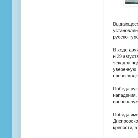
Выдающееся
установлен
русско-туре
В ходе дву
и 29 август
эскадра по
уверенную 
превосходс
Победа рус
нападения,
военнослу
Победа име
Днепровско
крепости, 