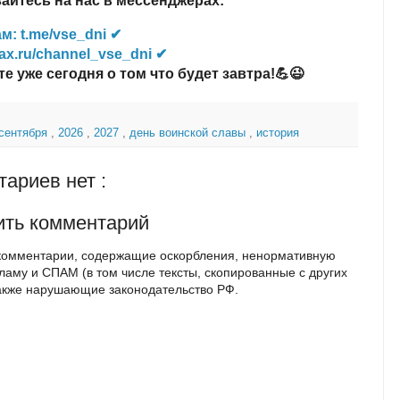
йтесь на нас в мессенджерах:
м: t.me/vse_dni ✔
ax.ru/channel_vse_dni ✔
те уже сегодня о том что будет завтра!💪😉
 сентября
,
2026
,
2027
,
день воинской славы
,
история
ариев нет :
ить комментарий
комментарии, содержащие оскорбления, ненормативную
кламу и СПАМ (в том числе тексты, скопированные с других
также нарушающие законодательство РФ.