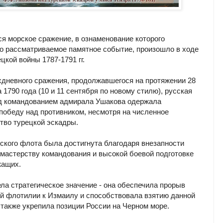
 морское сражение, в ознаменование которого
о рассматриваемое памятное событие, произошло в ходе
цкой войны 1787-1791 гг.
хдневного сражения, продолжавшегося на протяжении 28
а 1790 года (10 и 11 сентября по новому стилю), русская
д командованием адмирала Ушакова одержала
победу над противником, несмотря на численное
тво турецкой эскадры.
ского флота была достигнута благодаря внезапности
 мастерству командования и высокой боевой подготовке
жащих.
ла стратегическое значение - она обеспечила прорыв
й флотилии к Измаилу и способствовала взятию данной
а также укрепила позиции России на Черном море.