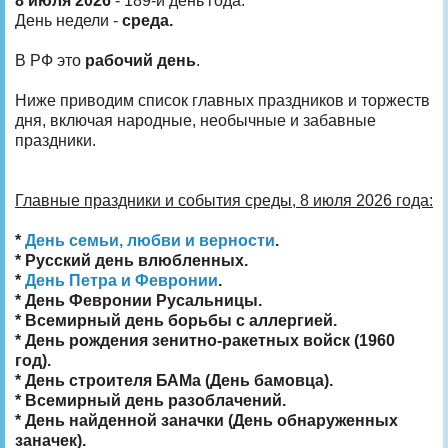
8 июля 2026
- 189-й день года.
День недели -
среда.
В РФ это
рабочий день
.
Ниже приводим список главных праздников и торжеств
дня, включая народные, необычные и забавные
праздники.
Главные праздники и события среды, 8 июля 2026 года:
*
День семьи, любви и верности
.
* Русский день влюбленных.
*
День Петра и Февронии
.
* День Февронии Русальницы.
* Всемирный день борьбы с аллергией.
* День рождения зенитно-ракетных войск (1960
год).
* День строителя БАМа (День бамовца).
* Всемирный день разоблачений.
* День найденной заначки (День обнаруженных
заначек).