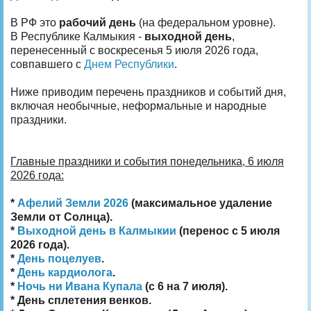
В РФ это
рабочий день
(на федеральном уровне).
В Республике Калмыкия -
выходной день
,
перенесенный с воскресенья 5 июля 2026 года,
совпавшего с
Днем Республики
.
Ниже приводим перечень праздников и событий дня,
включая необычные, неформальные и народные
праздники.
Главные праздники и события понедельника, 6 июля
2026 года:
*
Афелий Земли 2026
(максимальное удаление
Земли от Солнца).
*
Выходной день в Калмыкии
(перенос с 5 июля
2026 года).
*
День поцелуев
.
*
День кардиолога
.
*
Ночь ни Ивана Купала
(с 6 на 7 июля).
* День сплетения венков.