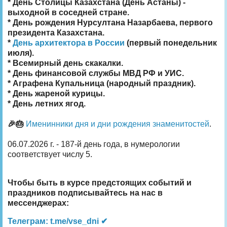
* День Столицы Казахстана (День Астаны) -
выходной в соседней стране.
* День рождения Нурсултана Назарбаева, первого
президента Казахстана.
*
День архитектора в России
(первый понедельник
июля).
* Всемирный день скакалки.
* День финансовой службы МВД РФ и УИС.
* Аграфена Купальница (народный праздник).
* День жареной курицы.
* День летних ягод.
🎉🎂
Именинники дня и дни рождения знаменитостей
.
06.07.2026 г. - 187-й день года, в нумерологии
соответствует числу 5.
Чтобы быть в курсе предстоящих событий и
праздников подписывайтесь на нас в
мессенджерах:
Телеграм: t.me/vse_dni ✔