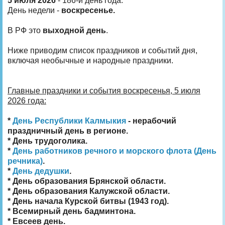
5 июля 2026
- 186-й день года.
День недели -
воскресенье.
В РФ это
выходной день
.
Ниже приводим список праздников и событий дня,
включая необычные и народные праздники.
Главные праздники и события воскресенья, 5 июля
2026 года:
*
День Республики Калмыкия
- нерабочий
праздничный день в регионе.
* День трудоголика.
*
День работников речного и морского флота (День
речника)
.
*
День дедушки
.
* День образования Брянской области.
* День образования Калужской области.
* День начала Курской битвы (1943 год).
* Всемирный день бадминтона.
* Евсеев день.