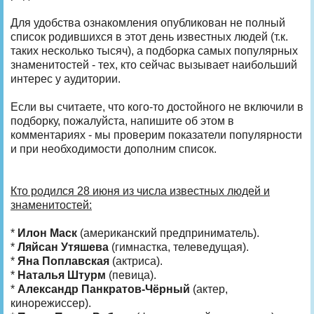
Для удобства ознакомления опубликован не полный
список родившихся в этот день известных людей (т.к.
таких несколько тысяч), а подборка самых популярных
знаменитостей - тех, кто сейчас вызывает наибольший
интерес у аудитории.
Если вы считаете, что кого‑то достойного не включили в
подборку, пожалуйста, напишите об этом в
комментариях - мы проверим показатели популярности
и при необходимости дополним список.
Кто родился 28 июня из числа известных людей и
знаменитостей:
*
Илон Маск
(американский предприниматель).
*
Ляйсан Утяшева
(гимнастка, телеведущая).
*
Яна Поплавская
(актриса).
*
Наталья Штурм
(певица).
*
Александр Панкратов-Чёрный
(актер,
кинорежиссер).