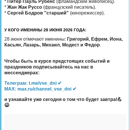
*
Питер Пауль Рубенс
(фламандский живописец).
*
Жан Жак Руссо
(французский писатель).
*
Сергей Бодров "старший"
(кинорежиссер).
У КОГО ИМЕНИНЫ 28 ИЮНЯ 2026 ГОДА:
28 июня отмечают именины:
Григорий, Ефрем, Иона,
Касьян, Лазарь, Михаил, Модест и Федор
.
Чтобы быть в курсе предстоящих событий и
праздников подписывайтесь на нас в
мессенджерах:
Телеграм: t.me/vse_dni ✔
MAX: max.ru/channel_vse_dni ✔
и узнавайте уже сегодня о том что будет завтра!💪
😉