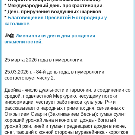
* Международный день прокрастинации.
* День приручения воздушных шариков.
*
Благовещение Пресвятой Богородицы у
католиков
.
🎉🎂
Именинники дня и дни рождения
знаменитостей
.
25 марта 2026 года в нумерологии:
25.03.2026 г. - 84-й день года, в нумерологии
соответствует числу 2.
Двойка - число дуальности и гармонии, в соединении со
средой, подвластной Меркурию, несущему потоки
информации, чествует работников культуры РФ и
рассказывает о народных приметах дня, связанных с
Открытием Сварги (Закликанием Весны): туман сулит
хороший урожай льна и конопли, дождь - богатый
урожай ржи, иней и туман предвещают дожди в июне,
снег, тающий с южной стороны муравейника - короткое