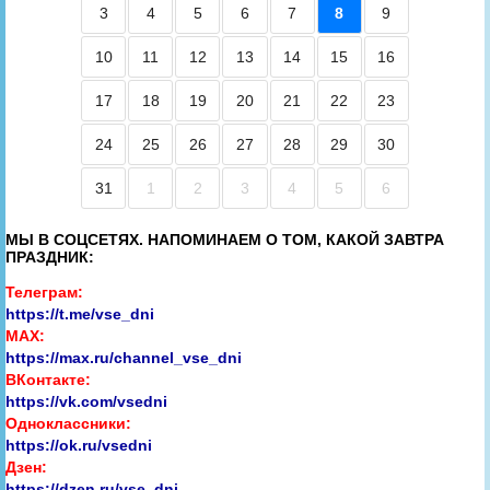
3
4
5
6
7
8
9
10
11
12
13
14
15
16
17
18
19
20
21
22
23
24
25
26
27
28
29
30
31
1
2
3
4
5
6
МЫ В СОЦСЕТЯХ. НАПОМИНАЕМ О ТОМ, КАКОЙ ЗАВТРА
ПРАЗДНИК:
Телеграм:
https://t.me/vse_dni
MAX:
https://max.ru/channel_vse_dni
ВКонтакте:
https://vk.com/vsedni
Одноклассники:
https://ok.ru/vsedni
Дзен:
https://dzen.ru/vse_dni