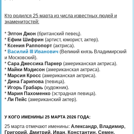
Кто родился 25 марта из числа известных людей и
знаменитостей:
*
Элтон Джон
(британский певец).
*
Ефим Шифрин
(артист, юморист, актер).
*
Ксения Раппопорт
(актриса).
*
Василий III Иванович
(Великий князь Владимирский
и Московский).
*
Сара Джессика Паркер
(американская актриса).
*
Майки Мэдисон
(американская актриса).
*
Марсия Кросс
(американская актриса).
*
Дина Гарипова
(певица).
*
Игорь Грабарь
(художник).
*
Мария Пахоменко
(эстрадная певица).
*
Ли Пейс
(американский актер).
У КОГО ИМЕНИНЫ 25 МАРТА 2026 ГОДА:
25 марта отмечают именины:
Александр, Владимир,
Григорий, Дмитрий, Иван, Константин, Семен,