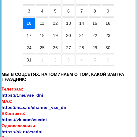
3
4
5
6
7
8
9
10
11
12
13
14
15
16
17
18
19
20
21
22
23
24
25
26
27
28
29
30
31
1
2
3
4
5
6
МЫ В СОЦСЕТЯХ. НАПОМИНАЕМ О ТОМ, КАКОЙ ЗАВТРА
ПРАЗДНИК:
Телеграм:
https://t.me/vse_dni
MAX:
https://max.ru/channel_vse_dni
ВКонтакте:
https://vk.com/vsedni
Одноклассники:
https://ok.ru/vsedni