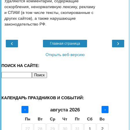
Удаляются комментарии, содержащие
оскорбления, ненормативную лексику, рекламу
и СПАМ (в том числе тексты, скопированные с
других сайтов), а также нарушающие
законодательство РФ.
‹
›
Главная страница
Открыть веб-версию
ПОИСК НА САЙТЕ:
КАЛЕНДАРЬ ПРАЗДНИКОВ И СОБЫТИЙ:
августа 2026
‹
›
Пн
Вт
Ср
Чт
Пт
Сб
Вс
27
28
29
30
31
1
2