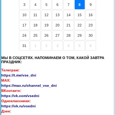
3
4
5
6
7
8
9
10
11
12
13
14
15
16
17
18
19
20
21
22
23
24
25
26
27
28
29
30
31
1
2
3
4
5
6
МЫ В СОЦСЕТЯХ. НАПОМИНАЕМ О ТОМ, КАКОЙ ЗАВТРА
ПРАЗДНИК:
Телеграм:
https://t.me/vse_dni
MAX:
https://max.ru/channel_vse_dni
ВКонтакте:
https://vk.com/vsedni
Одноклассники:
https://ok.ru/vsedni
Дзен: