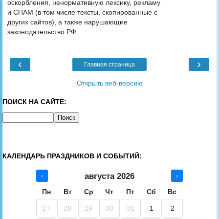
оскорбления, ненормативную лексику, рекламу
и СПАМ (в том числе тексты, скопированные с
других сайтов), а также нарушающие
законодательство РФ.
‹
›
Главная страница
Открыть веб-версию
ПОИСК НА САЙТЕ:
КАЛЕНДАРЬ ПРАЗДНИКОВ И СОБЫТИЙ:
августа 2026
‹
›
Пн
Вт
Ср
Чт
Пт
Сб
Вс
27
28
29
30
31
1
2