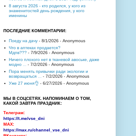
8 августа 2026 - кто родился, у кого из
знаменитостей день рождения, у кого
именины
ПОСЛЕДНИЕ КОММЕНТАРИИ:
Поеду на дачу
- 8/1/2026
- Anonymous
Что в аптеках продается?
Мдпв???
- 7/9/2026
- Anonymous
Ничего плохого нет в тканевой авоське, даже
модно ...
- 7/2/2026
- Anonymous
Пора менять привычки ради экологии и
возвращаться ...
- 7/2/2026
- Anonymous
Уже 27 июня👌
- 6/27/2026
- Anonymous
МЫ В СОЦСЕТЯХ. НАПОМИНАЕМ О ТОМ,
КАКОЙ ЗАВТРА ПРАЗДНИК:
Телеграм:
https://t.me/vse_dni
MAX:
https://max.ru/channel_vse_dni
ВКонтакте: