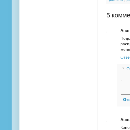
5 комме
Ано
Подс
расп
мен
Отве
О
От
Ано
Коне