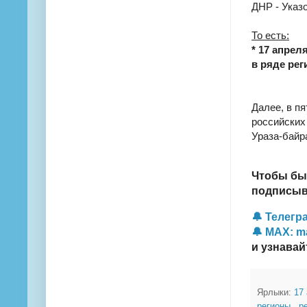
ДНР - Указо
То есть:
* 17 апрел
в ряде рег
Далее, в пя
российских
Ураза-байр
Чтобы бы
подписыва
🔔 Телегра
🔔 MAX: m
и узнавай
Ярлыки:
17
регионы
,
р