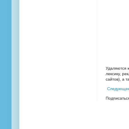
Удаляются 
лексику, ре
сайтов), а 
Следующе
Подписатьс