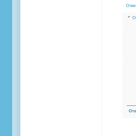
Отве
О
От