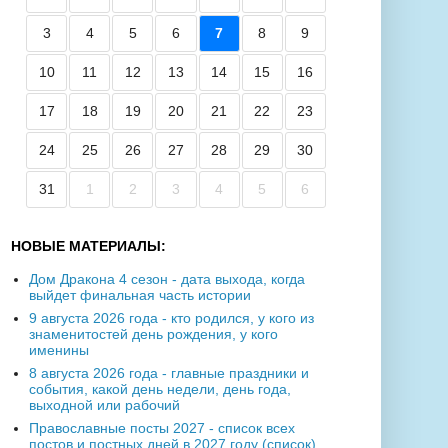
3
4
5
6
7
8
9
10
11
12
13
14
15
16
17
18
19
20
21
22
23
24
25
26
27
28
29
30
31
1
2
3
4
5
6
НОВЫЕ МАТЕРИАЛЫ:
Дом Дракона 4 сезон - дата выхода, когда
выйдет финальная часть истории
9 августа 2026 года - кто родился, у кого из
знаменитостей день рождения, у кого
именины
8 августа 2026 года - главные праздники и
события, какой день недели, день года,
выходной или рабочий
Православные посты 2027 - список всех
постов и постных дней в 2027 году (список)