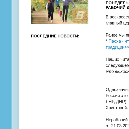
ПОНЕДЕЛЬН
РАБОЧИЙ Д
В воскресе
главный це
Ранее мы п
ПОСЛЕДНИЕ НОВОСТИ:
*
Пасха - ч
традиции>
Наших чита
следующего
это выходн
Однозначног
России это
ЛНР, ДНР) 
Христовой.
Нерабочий 
от 21.03.202