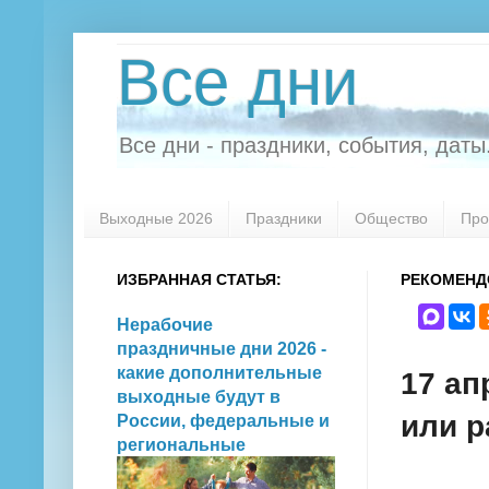
Все дни
Все дни - праздники, события, даты.
Выходные 2026
Праздники
Общество
Про
ИЗБРАННАЯ СТАТЬЯ:
РЕКОМЕНД
Нерабочие
праздничные дни 2026 -
какие дополнительные
17 ап
выходные будут в
или р
России, федеральные и
региональные