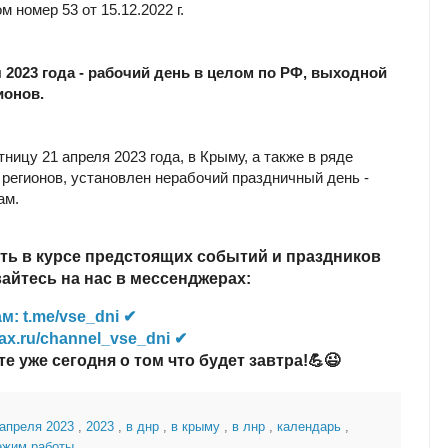
м номер 53 от 15.12.2022 г.
я 2023 года - рабочий день в целом по РФ, выходной
ионов.
тницу 21 апреля 2023 года, в Крыму, а также в ряде
 регионов, установлен нерабочий праздничный день -
ам.
ть в курсе предстоящих событий и праздников
йтесь на нас в мессенджерах:
м: t.me/vse_dni ✔
ax.ru/channel_vse_dni ✔
те уже сегодня о том что будет завтра!💪😉
 апреля 2023
,
2023
,
в днр
,
в крыму
,
в лнр
,
календарь
,
ежим работы