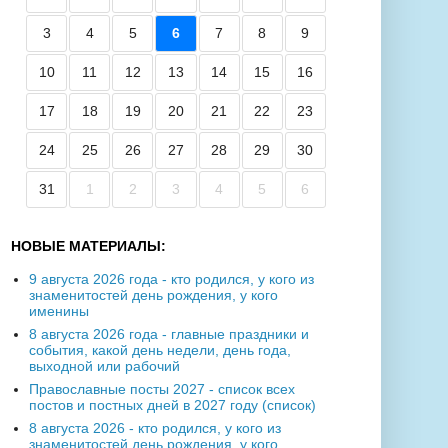
3
4
5
6
7
8
9
10
11
12
13
14
15
16
17
18
19
20
21
22
23
24
25
26
27
28
29
30
31
1
2
3
4
5
6
НОВЫЕ МАТЕРИАЛЫ:
9 августа 2026 года - кто родился, у кого из
знаменитостей день рождения, у кого
именины
8 августа 2026 года - главные праздники и
события, какой день недели, день года,
выходной или рабочий
Православные посты 2027 - список всех
постов и постных дней в 2027 году (список)
8 августа 2026 - кто родился, у кого из
знаменитостей день рождения, у кого