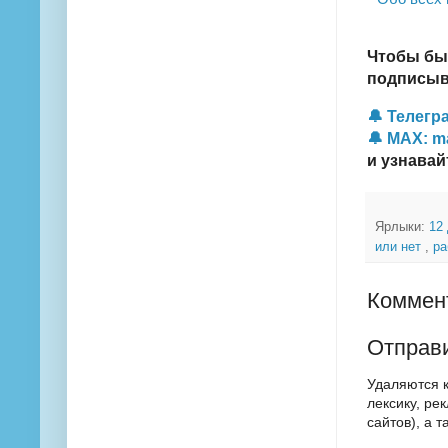
Чтобы бы
подписыва
🔔 Телегра
🔔 MAX: m
и узнавай
Ярлыки:
12
или нет
,
ра
Коммент
Отправ
Удаляются 
лексику, ре
сайтов), а 