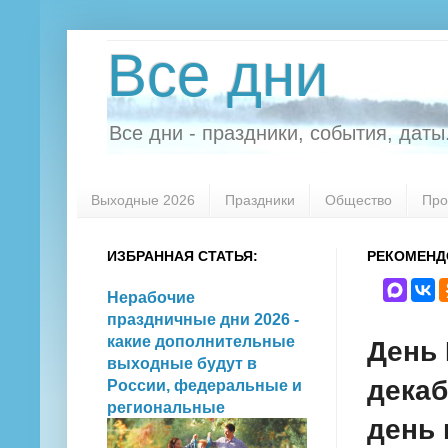
Все дни
Все дни - праздники, события, даты.
Выходные 2026
Праздники
Общество
Про
ИЗБРАННАЯ СТАТЬЯ:
РЕКОМЕНД
Нерабочие
праздничные дни 2026 -
какие дополнительные
День 
выходные будут в
декаб
России, федеральные и
региональные
день 