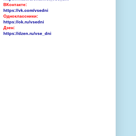
ВКонтакте:
https://vk.com/vsedni
Одноклассники:
https://ok.ru/vsedni
Дзен:
https://dzen.ru/vse_dni