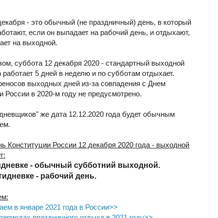
декабря - это обычный (не праздничный) день, в который
ботают, если он выпадает на рабочий день, и отдыхают,
ает на выходной.
зом, суббота 12 декабря 2020 - стандартный выходной
о работает 5 дней в неделю и по субботам отдыхает.
реносов выходных дней из-за совпадения с Днем
и России в 2020-м году не предусмотрено.
дневщиков" же дата 12.12.2020 года будет обычным
ем.
нь Конституции России 12 декабря 2020 года - выходной
т:
идневке - обычный субботний выходной.
тидневке - рабочий день.
ем:
аем в январе 2021 года в России>>
периодах праздничного отдыха в 2021 году>>