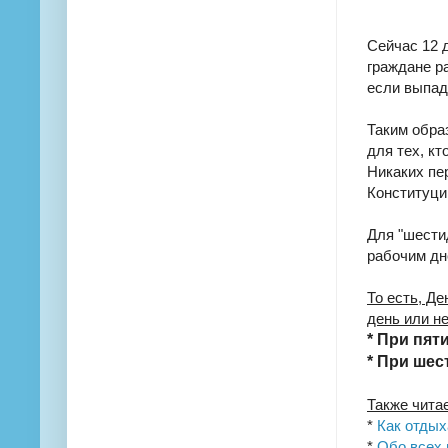
Сейчас 12 
граждане ра
если выпад
Таким обра
для тех, кт
Никаких пе
Конституци
Для "шести
рабочим дн
То есть, Де
день или не
* При пят
* При шес
Также чита
*
Как отдых
*
Обо всех 