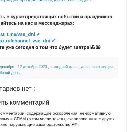
ть в курсе предстоящих событий и праздников
йтесь на нас в мессенджерах:
м: t.me/vse_dni ✔
ax.ru/channel_vse_dni ✔
те уже сегодня о том что будет завтра!💪😉
 декабря
,
12 декабря 2020
,
выходной день
,
день конституции
,
бочий день
ариев нет :
ить комментарий
комментарии, содержащие оскорбления, ненормативную
кламу и СПАМ (в том числе тексты, скопированные с других
также нарушающие законодательство РФ.