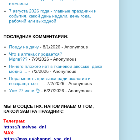
именины
7 августа 2026 года - главные праздники и
события, какой день недели, день года,
рабочий или выходной
ПОСЛЕДНИЕ КОММЕНТАРИИ:
Поеду на дачу
- 8/1/2026
- Anonymous
Что в аптеках продается?
Мдпв???
- 7/9/2026
- Anonymous
Ничего плохого нет в тканевой авоське, даже
модно ...
- 7/2/2026
- Anonymous
Пора менять привычки ради экологии и
возвращаться ...
- 7/2/2026
- Anonymous
Уже 27 июня👌
- 6/27/2026
- Anonymous
МЫ В СОЦСЕТЯХ. НАПОМИНАЕМ О ТОМ,
КАКОЙ ЗАВТРА ПРАЗДНИК:
Телеграм:
https://t.me/vse_dni
MAX:
https://max.ru/channel_vse_dni