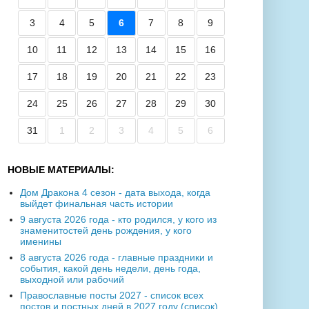
3
4
5
6
7
8
9
10
11
12
13
14
15
16
17
18
19
20
21
22
23
24
25
26
27
28
29
30
31
1
2
3
4
5
6
НОВЫЕ МАТЕРИАЛЫ:
Дом Дракона 4 сезон - дата выхода, когда
выйдет финальная часть истории
9 августа 2026 года - кто родился, у кого из
знаменитостей день рождения, у кого
именины
8 августа 2026 года - главные праздники и
события, какой день недели, день года,
выходной или рабочий
Православные посты 2027 - список всех
постов и постных дней в 2027 году (список)