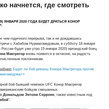
ко начнется, где смотреть
(19) ЯНВАРЯ 2020 ГОДА БУДЕТ ДРАТЬСЯ КОНОР
:
е чем годичного перерыва, так и не дождавшись
стречи с Хабибом Нурмагомедовым, в субботу 18 января
в России будет уже утро 19 января 2020) ирландский боец
они Макгрегор
вновь появится в октагоне, на радость
очисленным поклонникам.
робнее:
Будет ли бой-реванш Конора Макгрегора против
рмагомедова>>
дной бой бывший чемпион UFC Конор Макгрегор
 американским бойцом смешанных
тв
Дональдом Энтони Серроне
, также известным под
вбой
".