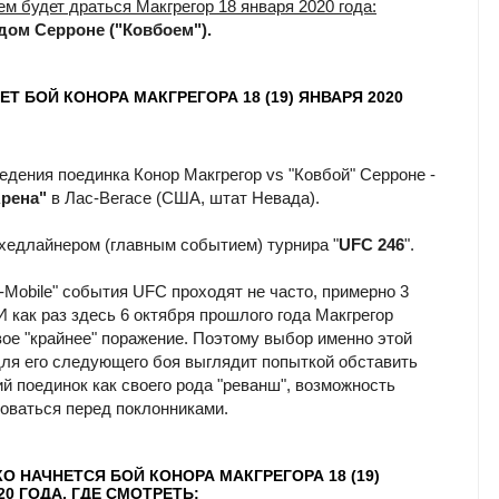
кем будет драться Макгрегор 18 января 2020 года:
дом Серроне ("Ковбоем").
ЕТ БОЙ КОНОРА МАКГРЕГОРА 18 (19) ЯНВАРЯ 2020
едения поединка Конор Макгрегор vs "Ковбой" Серроне -
Арена"
в Лас-Вегасе (США, штат Невада).
 хедлайнером (главным событием) турнира "
UFC 246
".
-Mobile" события UFC проходят не часто, примерно 3
 И как раз здесь 6 октября прошлого года Макгрегор
вое "крайнее" поражение. Поэтому выбор именно этой
ля его следующего боя выглядит попыткой обставить
й поединок как своего рода "реванш", возможность
оваться перед поклонниками.
О НАЧНЕТСЯ БОЙ КОНОРА МАКГРЕГОРА 18 (19)
20 ГОДА, ГДЕ СМОТРЕТЬ: