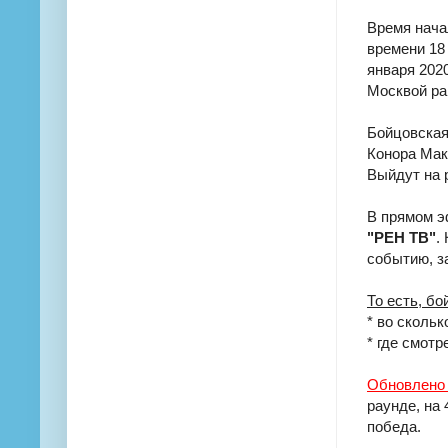
Время нача
времени 18 
января 2020
Москвой рав
Бойцовская
Конора Мак
Выйдут на 
В прямом э
"РЕН ТВ"
.
событию, з
То есть, бо
* во скольк
* где смотр
Обновлено 1
раунде, на
победа.