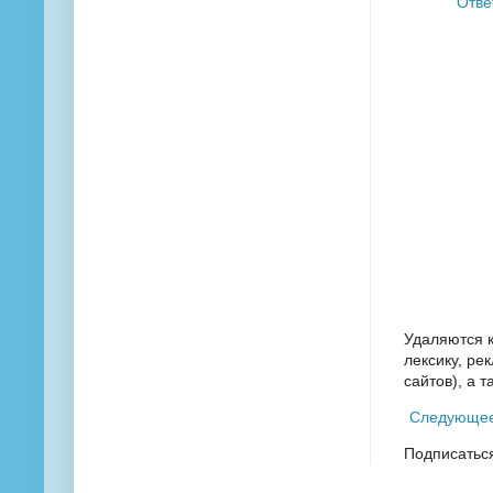
Отве
Удаляются 
лексику, ре
сайтов), а 
Следующе
Подписатьс