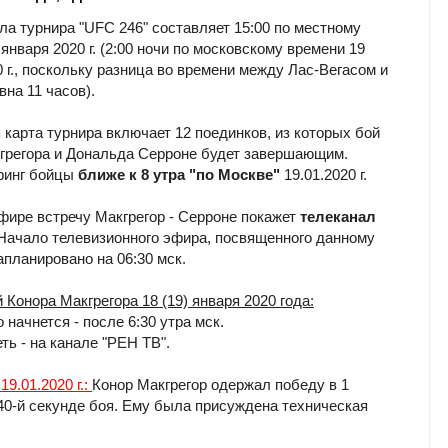
ла турнира "UFC 246" составляет 15:00 по местному
января 2020 г. (2:00 ночи по московскому времени 19
 г., поскольку разница во времени между Лас-Вегасом и
на 11 часов).
 карта турнира включает 12 поединков, из которых бой
грегора и Дональда Серроне будет завершающим.
ринг бойцы
ближе к 8 утра "по Москве"
19.01.2020 г.
фире встречу Макгрегор - Серроне покажет
телеканал
 Начало телевизионного эфира, посвященного данному
апланировано на 06:30 мск.
й Конора Макгрегора 18 (19) января 2020 года:
о начнется - после 6:30 утра мск.
еть - на канале "РЕН ТВ".
9.01.2020 г.:
Конор Макгрегор одержал победу в 1
 40-й секунде боя. Ему была присуждена техническая