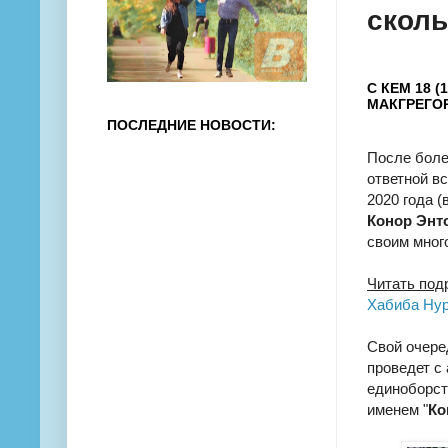
сколь
С КЕМ 18 
МАКГРЕГОР
ПОСЛЕДНИЕ НОВОСТИ:
После боле
ответной в
2020 года (
Конор Энт
своим мног
Читать под
Хабиба Ну
Свой очере
проведет с
единоборс
именем "
Ко