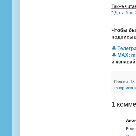
Также чита
*
Дата боя 
Чтобы бы
подписыва
🔔 Телегра
🔔 MAX: m
и узнавай
Ярлыки:
18
конор макг
1 комме
Ано
Коно