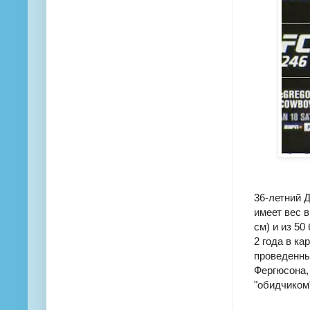
36-летний 
имеет вес в
см) и из 50
2 года в ка
проведенны
Фергюсона,
"обидчиком