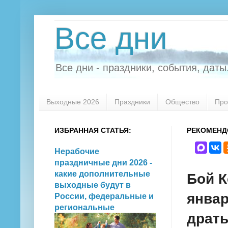
Все дни
Все дни - праздники, события, даты.
Выходные 2026
Праздники
Общество
Про
ИЗБРАННАЯ СТАТЬЯ:
РЕКОМЕНД
Нерабочие
праздничные дни 2026 -
какие дополнительные
Бой К
выходные будут в
январ
России, федеральные и
региональные
драть