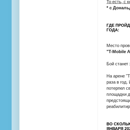
То есть, с 
* с Дональ
ГДЕ ПРОЙД
ГОДА:
Место пров
"T-Mobile 
Бой станет
На арене "T
раза в год.
потерпел с
площадки д
предстоящи
реабилитир
ВО СКОЛЬК
ЯНВАРЯ 20