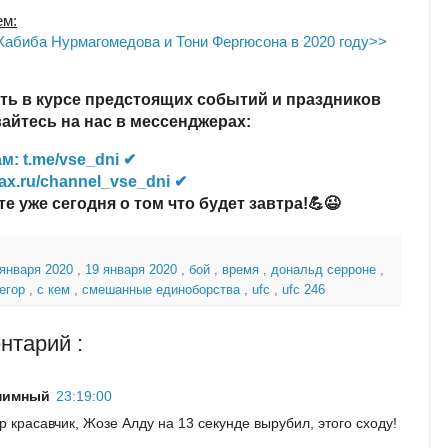
ем:
Хабиба Нурмагомедова и Тони Фергюсона в 2020 году>>
ть в курсе предстоящих событий и праздников
йтесь на нас в мессенджерах:
м: t.me/vse_dni ✔
ax.ru/channel_vse_dni ✔
те уже сегодня о том что будет завтра!💪😉
 января 2020
,
19 января 2020
,
бой
,
время
,
дональд серроне
,
регор
,
с кем
,
смешанные единоборства
,
ufc
,
ufc 246
нтарий :
нимный
23:19:00
р красавчик, Жозе Алду на 13 секунде вырубил, этого сходу!