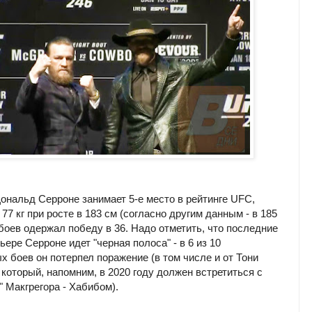
Дональд Серроне занимает 5-е место в рейтинге UFC,
 77 кг при росте в 183 см (согласно другим данным - в 185
 боев одержал победу в 36. Надо отметить, что последние
рьере Серроне идет "черная полоса" - в 6 из 10
х боев он потерпел поражение (в том числе и от Тони
 который, напомним, в 2020 году должен встретиться с
" Макгрегора - Хабибом).