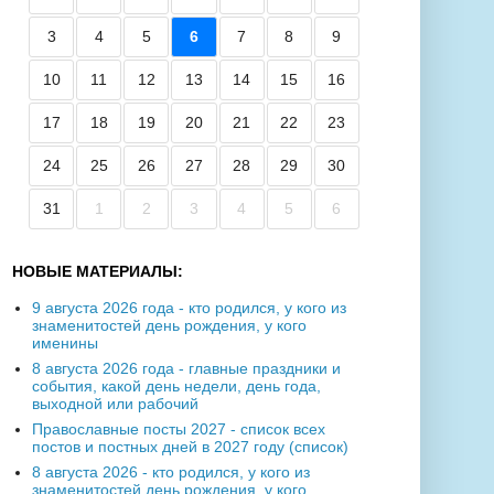
3
4
5
6
7
8
9
10
11
12
13
14
15
16
17
18
19
20
21
22
23
24
25
26
27
28
29
30
31
1
2
3
4
5
6
НОВЫЕ МАТЕРИАЛЫ:
9 августа 2026 года - кто родился, у кого из
знаменитостей день рождения, у кого
именины
8 августа 2026 года - главные праздники и
события, какой день недели, день года,
выходной или рабочий
Православные посты 2027 - список всех
постов и постных дней в 2027 году (список)
8 августа 2026 - кто родился, у кого из
знаменитостей день рождения, у кого