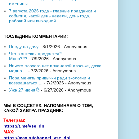
именины
7 августа 2026 года - главные праздники и
события, какой день недели, день года,
рабочий или выходной
ПОСЛЕДНИЕ КОММЕНТАРИИ:
Поеду на дачу
- 8/1/2026
- Anonymous
Что в аптеках продается?
Мдпв???
- 7/9/2026
- Anonymous
Ничего плохого нет в тканевой авоське, даже
модно ...
- 7/2/2026
- Anonymous
Пора менять привычки ради экологии и
возвращаться ...
- 7/2/2026
- Anonymous
Уже 27 июня👌
- 6/27/2026
- Anonymous
МЫ В СОЦСЕТЯХ. НАПОМИНАЕМ О ТОМ,
КАКОЙ ЗАВТРА ПРАЗДНИК:
Телеграм:
https://t.me/vse_dni
MAX:
https://max.ru/channel_vse_dni