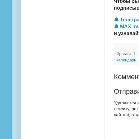
Чтобы бы
подписыва
🔔 Телегра
🔔 MAX: m
и узнавай
Ярлыки:
1
,
календарь
Коммент
Отправ
Удаляются 
лексику, ре
сайтов), а 