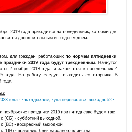
ября 2019 года приходится на понедельник, который для
ановится дополнительным выходным днем.
зом, для граждан, работающих
по нормам пятидневки
,
е праздники 2019 года будут трехдневным
. Начнутся
оты 2 ноября 2019 года, и закончатся в понедельник 4
19 года. На работу следует выходить со вторника, 5
 года.
ем:
2023 года - как отдыхаем, куда переносится выходной>>
а ноябрьские праздники 2019 при пятидневке будем так:
9 г. (СБ) - субботний выходной.
9 г. (ВС) - воскресный выходной.
9 г. (ПН) - праздник, День народного единства.