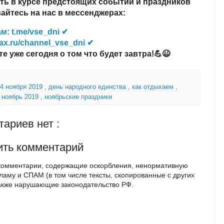
ть в курсе предстоящих событий и праздников
йтесь на нас в мессенджерах:
м: t.me/vse_dni ✔
ax.ru/channel_vse_dni ✔
те уже сегодня о том что будет завтра!💪😉
4 ноября 2019
,
день народного единства
,
как отдыхаем
,
,
ноябрь 2019
,
ноябрьские праздники
ариев нет :
ить комментарий
комментарии, содержащие оскорбления, ненормативную
кламу и СПАМ (в том числе тексты, скопированные с других
также нарушающие законодательство РФ.