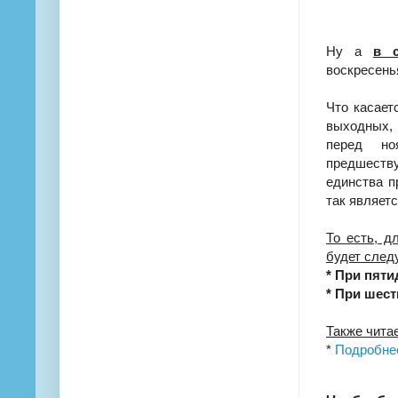
Ну а
в с
воскресенья
Что касает
выходных,
перед но
предшеств
единства п
так являет
То есть, д
будет след
* При пятид
* При шести
Также чита
*
Подробнее