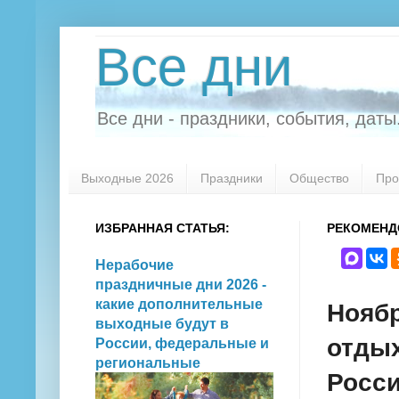
Все дни
Все дни - праздники, события, даты.
Выходные 2026
Праздники
Общество
Про
ИЗБРАННАЯ СТАТЬЯ:
РЕКОМЕНД
Нерабочие
праздничные дни 2026 -
какие дополнительные
Ноябр
выходные будут в
отдых
России, федеральные и
региональные
Росс