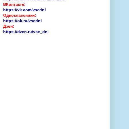
ВКонтакте:
https://vk.com/vsedni
Одноклассники:
https://ok.ru/vsedni
Дзен:
https://dzen.ru/vse_dni