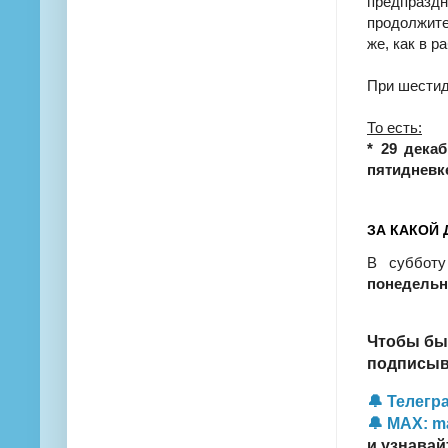
предпразд
продолжите
же, как в р
При шестид
То есть:
* 29 дека
пятидневк
ЗА КАКОЙ 
В субботу
понедельни
Чтобы бы
подписыва
🔔 Телегра
🔔 MAX: m
и узнавай