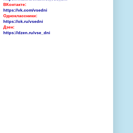
ВКонтакте:
https://vk.com/vsedni
Одноклассники:
https://ok.ru/vsedni
Дзен:
https://dzen.ru/vse_dni