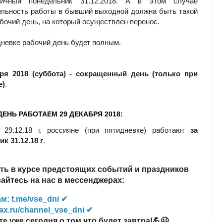
ничный понедельник 31.12.2018. А в этом случае
льность работы в бывший выходной должна быть такой
абочий день, на который осуществлен перенос.
невке рабочий день будет полным.
бря 2018 (суббота) - сокращенный день (только при
е)
.
ДЕНЬ РАБОТАЕМ 29 ДЕКАБРЯ 2018:
 29.12.18 г. россияне (при пятидневке) работают
за
к 31.12.18 г
.
ть в курсе предстоящих событий и праздников
йтесь на нас в мессенджерах:
м: t.me/vse_dni ✔
ax.ru/channel_vse_dni ✔
те уже сегодня о том что будет завтра!💪😉