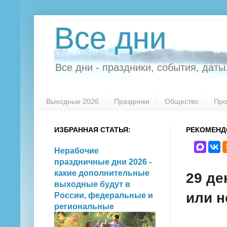
Все дни
Все дни - праздники, события, даты.
Выходные 2026
Праздники
Общество
Про
ИЗБРАННАЯ СТАТЬЯ:
РЕКОМЕНД
Нерабочие
праздничные дни 2026 -
какие дополнительные
29 де
выходные будут в
или н
России, федеральные и
региональные