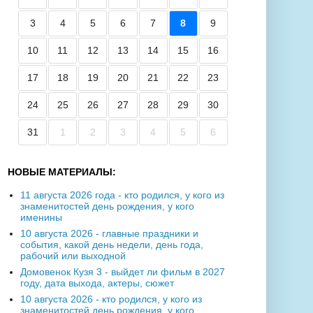
3
4
5
6
7
8
9
10
11
12
13
14
15
16
17
18
19
20
21
22
23
24
25
26
27
28
29
30
31
1
2
3
4
5
6
НОВЫЕ МАТЕРИАЛЫ:
11 августа 2026 года - кто родился, у кого из
знаменитостей день рождения, у кого
именины
10 августа 2026 - главные праздники и
события, какой день недели, день года,
рабочий или выходной
Домовенок Кузя 3 - выйдет ли фильм в 2027
году, дата выхода, актеры, сюжет
10 августа 2026 - кто родился, у кого из
знаменитостей день рождения, у кого