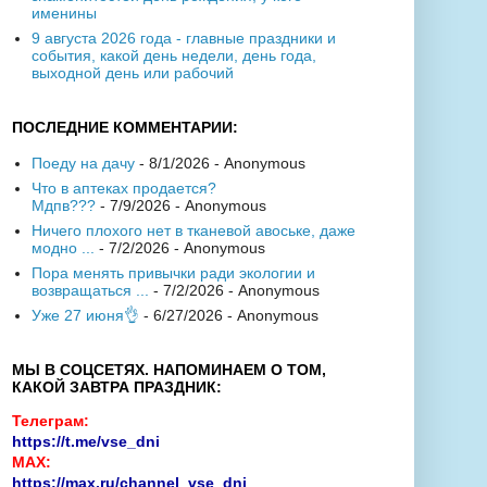
именины
9 августа 2026 года - главные праздники и
события, какой день недели, день года,
выходной день или рабочий
ПОСЛЕДНИЕ КОММЕНТАРИИ:
Поеду на дачу
- 8/1/2026
- Anonymous
Что в аптеках продается?
Мдпв???
- 7/9/2026
- Anonymous
Ничего плохого нет в тканевой авоське, даже
модно ...
- 7/2/2026
- Anonymous
Пора менять привычки ради экологии и
возвращаться ...
- 7/2/2026
- Anonymous
Уже 27 июня👌
- 6/27/2026
- Anonymous
МЫ В СОЦСЕТЯХ. НАПОМИНАЕМ О ТОМ,
КАКОЙ ЗАВТРА ПРАЗДНИК:
Телеграм:
https://t.me/vse_dni
MAX:
https://max.ru/channel_vse_dni