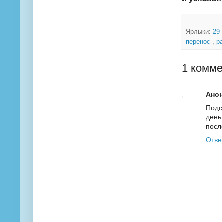
Ярлыки:
29
перенос
,
р
1 комме
Ано
Подс
день
посл
Отве