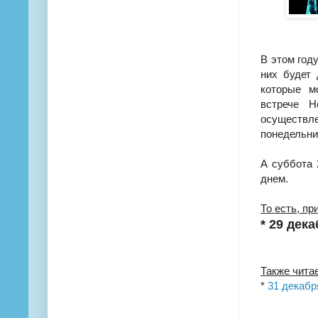
В этом год
них будет
которые м
встрече Н
осуществл
понедельник
А суббота 
днем.
То есть, пр
* 29 дек
Также чита
*
31 декабр