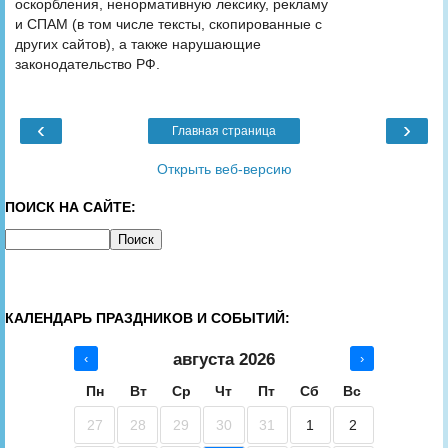
оскорбления, ненормативную лексику, рекламу
и СПАМ (в том числе тексты, скопированные с
других сайтов), а также нарушающие
законодательство РФ.
‹
›
Главная страница
Открыть веб-версию
ПОИСК НА САЙТЕ:
КАЛЕНДАРЬ ПРАЗДНИКОВ И СОБЫТИЙ:
августа 2026
‹
›
Пн
Вт
Ср
Чт
Пт
Сб
Вс
27
28
29
30
31
1
2