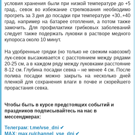
условия хранения были при низкой температуре до +5
град., севок во избежание стрелкования необходимо
прогреть за 3 дня до посадки при температуре +30..+40
град. например на батарее отопления, а потом также
замочить. Для профилактики грибковых заболеваний
следует также подержать луковки в растворе медного
купороса около 10 минут.
На удобренные грядки (но только не свежим навозом!)
лук-севок высаживается с расстоянием между рядами
20-25 см, а в каждом ряду между луковками расстояние
8-12 см. Глубина посадки севка – не менее 4 см. После
полива посадки можно закрыть на несколько дней
пленкой для сохранения влаги в почве и скорейшего
прорастания севка.
Чтобы быть в курсе предстоящих событий и
праздников подписывайтесь на нас в
мессенджерах:
Телеграм: t.me/vse_dni ✔
MAX: max.ru/channel_vse_dni ✔