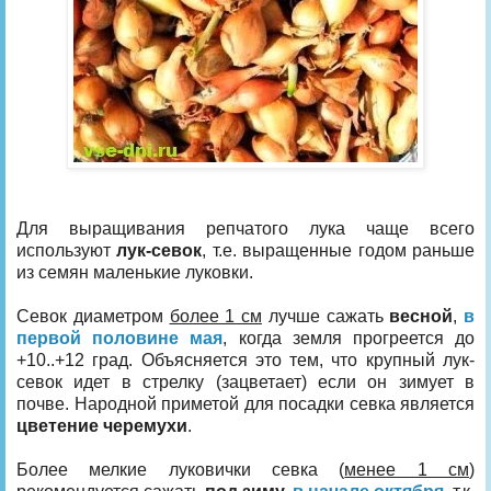
Для выращивания репчатого лука чаще всего
используют
лук-севок
, т.е. выращенные годом раньше
из семян маленькие луковки.
Севок диаметром
более 1 см
лучше сажать
весной
,
в
первой половине мая
, когда земля прогреется до
+10..+12 град. Объясняется это тем, что крупный лук-
севок идет в стрелку (зацветает) если он зимует в
почве. Народной приметой для посадки севка является
цветение черемухи
.
Более мелкие луковички севка (
менее 1 см
)