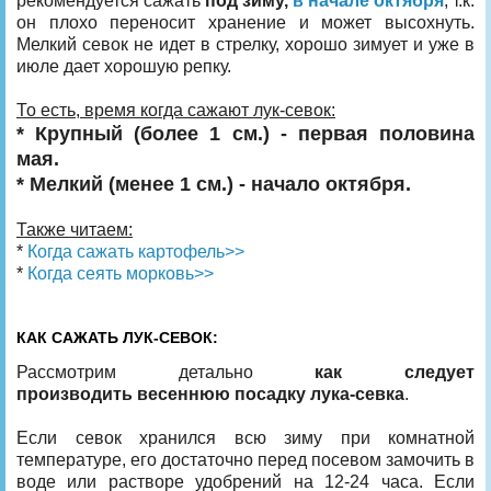
рекомендуется сажать
под зиму,
в начале октября
, т.к.
он плохо переносит хранение и может высохнуть.
Мелкий севок не идет в стрелку, хорошо зимует и уже в
июле дает хорошую репку.
То есть, время когда сажают лук-севок:
* Крупный (более 1 см.) - первая половина
мая.
* Мелкий (менее 1 см.) - начало октября.
Также читаем:
*
Когда сажать картофель>>
*
Когда сеять морковь>>
КАК САЖАТЬ ЛУК-СЕВОК:
Рассмотрим детально
как следует
производить весеннюю посадку лука-севка
.
Если севок хранился всю зиму при комнатной
температуре, его достаточно перед посевом замочить в
воде или растворе удобрений на 12-24 часа. Если