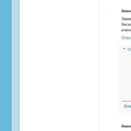
Ано
Заме
беск
очен
Отве
О
От
Ано