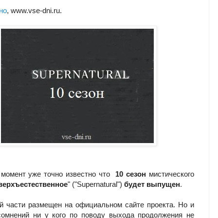
но
, www.vse-dni.ru.
момент уже точно известно что
10 сезон
мистического
верхъестественное
" ("Supernatural")
будет выпущен
.
й части размещен на официальном сайте проекта. Но и
сомнений ни у кого по поводу выхода продолжения не