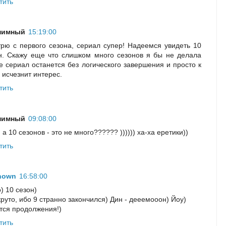
тить
нимный
15:19:00
рю с первого сезона, сериал супер! Надеемся увидеть 10
н. Скажу еще что слишком много сезонов я бы не делала
е сериал останется без логического завершения и просто к
 исчезнит интерес.
тить
нимный
09:08:00
 а 10 сезонов - это не много?????? )))))) ха-ха еретики))
тить
nown
16:58:00
) 10 сезон)
круто, ибо 9 странно закончился) Дин - дееемооон) Йоу)
тся продолжения!)
тить