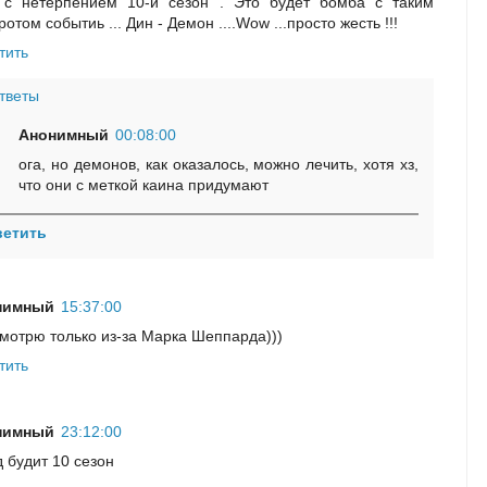
с нетерпением 10-й сезон . Это будет бомба с таким
отом событиь ... Дин - Демон ....Wow ...просто жесть !!!
тить
тветы
Анонимный
00:08:00
ога, но демонов, как оказалось, можно лечить, хотя хз,
что они с меткой каина придумают
ветить
нимный
15:37:00
смотрю только из-за Марка Шеппарда)))
тить
нимный
23:12:00
д будит 10 сезон