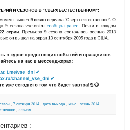
ЕРИЙ И СЕЗОНОВ В "СВЕРХЪЕСТЕСТВЕННОМ":
 момент вышел
9 сезон
сериала "Сверхъестественное". О
а 9 сезона vse-dni.ru
сообщал ранее
. Почти в каждом
22 серии
. Премьера 9 сезона состоялась осенью 2013
рвые он вышел на экран 13 сентября 2005 года в США.
ть в курсе предстоящих событий и праздников
йтесь на нас в мессенджерах:
м: t.me/vse_dni ✔
ax.ru/channel_vse_dni ✔
те уже сегодня о том что будет завтра!💪😉
 сезон
,
7 октября 2014
,
дата выхода
,
кино
,
осень 2014
,
ственное
,
сериал
ентариев :