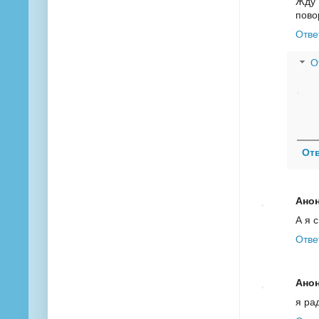
Жду 
повор
Отве
О
От
Ано
А я 
Отве
Ано
я ра