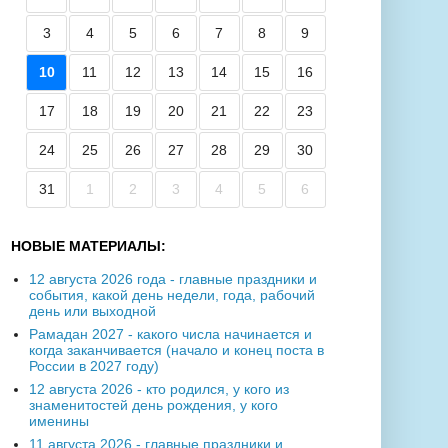
3
4
5
6
7
8
9
10
11
12
13
14
15
16
17
18
19
20
21
22
23
24
25
26
27
28
29
30
31
1
2
3
4
5
6
НОВЫЕ МАТЕРИАЛЫ:
12 августа 2026 года - главные праздники и
события, какой день недели, года, рабочий
день или выходной
Рамадан 2027 - какого числа начинается и
когда заканчивается (начало и конец поста в
России в 2027 году)
12 августа 2026 - кто родился, у кого из
знаменитостей день рождения, у кого
именины
11 августа 2026 - главные праздники и