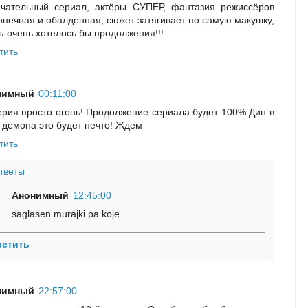
чательный сериал, актёры СУПЕР, фантазия режиссёров
онечная и обалденная, сюжет затягивает по самую макушку,
ь-очень хотелось бы продолжения!!!
тить
нимный
00:11:00
ерия просто огонь! Продолжение сериала будет 100% Дин в
 демона это будет нечто! Ждем
тить
тветы
Анонимный
12:45:00
saglasen murajki pa koje
ветить
нимный
22:57:00