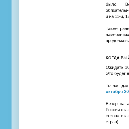
было. В
обязательн
и на 11-й, 1
Также ран
намерениях
продолжени
КОГДА ВЫЙ
Ожидать 10
Это будет
н
Точная
да
октября 20
Вечер на 
России ста
сезона ста
стран).