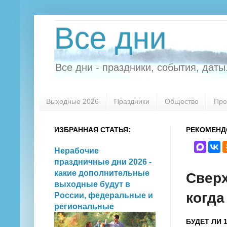
Все дни
Все дни - праздники, события, даты.
Выходные 2026
Праздники
Общество
Про
ИЗБРАННАЯ СТАТЬЯ:
РЕКОМЕНД
Нерабочие
праздничные дни 2026 -
какие дополнительные
Сверх
выходные будут в
когда
России, федеральные и
региональные
БУДЕТ ЛИ 