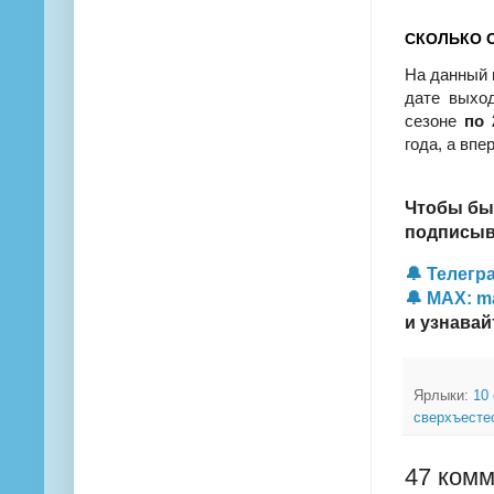
СКОЛЬКО С
На данный
дате выход
сезоне
по 
года, а впе
Чтобы бы
подписыва
🔔 Телегра
🔔 MAX: m
и узнавай
Ярлыки:
10
сверхъесте
47 комм