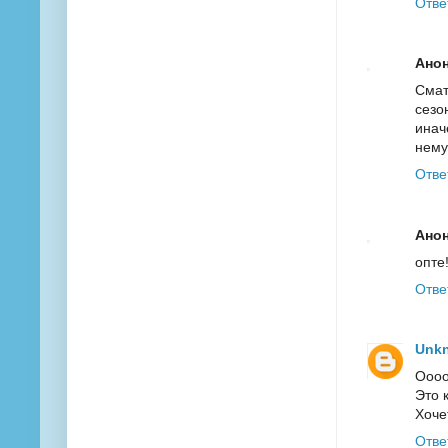
Отве
Ано
Смат
сезо
инач
нему
Отве
Ано
опте!
Отве
Unk
Оооо
Это 
Хоче
Отве