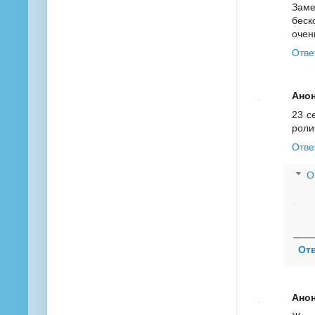
Заме
беск
очен
Отве
Ано
23 с
роли
Отве
О
От
Ано