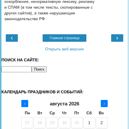
оскорбления, ненормативную лексику, рекламу
и СПАМ (в том числе тексты, скопированные с
других сайтов), а также нарушающие
законодательство РФ.
‹
›
Главная страница
Открыть веб-версию
ПОИСК НА САЙТЕ:
КАЛЕНДАРЬ ПРАЗДНИКОВ И СОБЫТИЙ:
августа 2026
‹
›
Пн
Вт
Ср
Чт
Пт
Сб
Вс
27
28
29
30
31
1
2