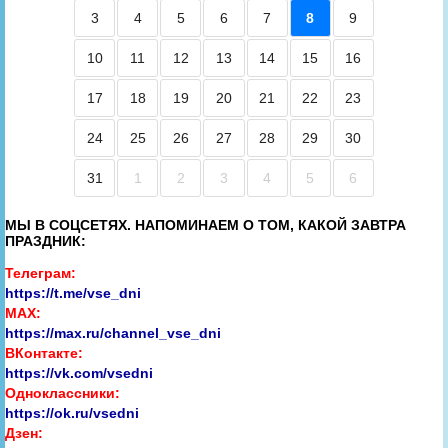
3
4
5
6
7
8
9
10
11
12
13
14
15
16
17
18
19
20
21
22
23
24
25
26
27
28
29
30
31
1
2
3
4
5
6
МЫ В СОЦСЕТЯХ. НАПОМИНАЕМ О ТОМ, КАКОЙ ЗАВТРА
ПРАЗДНИК:
Телеграм:
https://t.me/vse_dni
MAX:
https://max.ru/channel_vse_dni
ВКонтакте:
https://vk.com/vsedni
Одноклассники:
https://ok.ru/vsedni
Дзен: