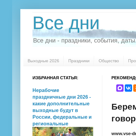
Все дни
Все дни - праздники, события, даты.
Выходные 2026
Праздники
Общество
Про
ИЗБРАННАЯ СТАТЬЯ:
РЕКОМЕНД
Нерабочие
праздничные дни 2026 -
какие дополнительные
Берем
выходные будут в
говор
России, федеральные и
региональные
www.vse-d