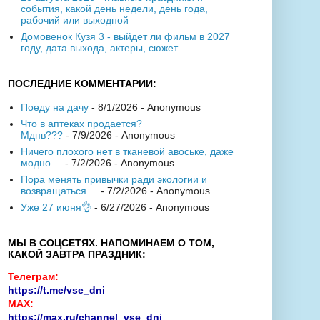
события, какой день недели, день года,
рабочий или выходной
Домовенок Кузя 3 - выйдет ли фильм в 2027
году, дата выхода, актеры, сюжет
ПОСЛЕДНИЕ КОММЕНТАРИИ:
Поеду на дачу
- 8/1/2026
- Anonymous
Что в аптеках продается?
Мдпв???
- 7/9/2026
- Anonymous
Ничего плохого нет в тканевой авоське, даже
модно ...
- 7/2/2026
- Anonymous
Пора менять привычки ради экологии и
возвращаться ...
- 7/2/2026
- Anonymous
Уже 27 июня👌
- 6/27/2026
- Anonymous
МЫ В СОЦСЕТЯХ. НАПОМИНАЕМ О ТОМ,
КАКОЙ ЗАВТРА ПРАЗДНИК:
Телеграм:
https://t.me/vse_dni
MAX:
https://max.ru/channel_vse_dni