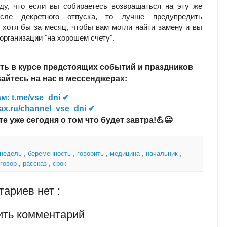
ду, что если вы собираетесь возвращаться на эту же
сле декретного отпуска, то лучше предупредить
 хотя бы за месяц, чтобы вам могли найти замену и вы
организации "на хорошем счету".
ть в курсе предстоящих событий и праздников
йтесь на нас в мессенджерах:
м: t.me/vse_dni ✔
ax.ru/channel_vse_dni ✔
те уже сегодня о том что будет завтра!💪😉
 недель
,
беременность
,
говорить
,
медицина
,
начальник
,
зговор
,
рассказ
,
срок
ариев нет :
ить комментарий