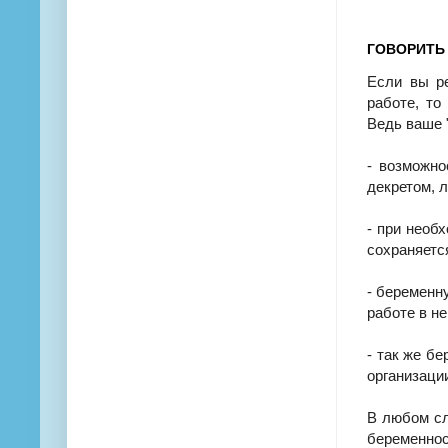
ГОВОРИТЬ 
Если вы р
работе, т
Ведь ваше 
- возможно
декретом, 
- при необ
сохраняетс
- беременн
работе в н
- так же б
организации
В любом сл
беременно