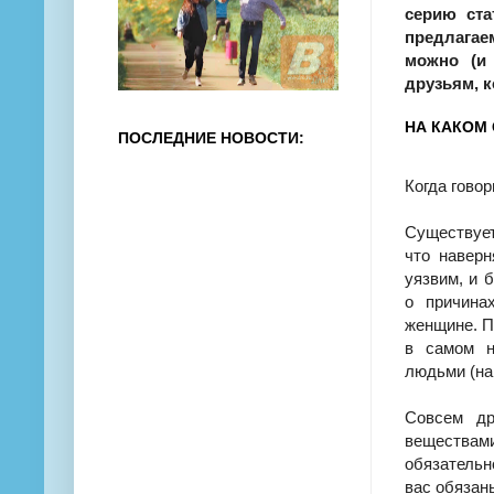
серию ста
предлагае
можно (и 
друзьям, к
НА КАКОМ
ПОСЛЕДНИЕ НОВОСТИ:
Когда гово
Существует
что наверн
уязвим, и 
о причина
женщине. П
в самом н
людьми (на
Совсем др
вещества
обязательн
вас обязан