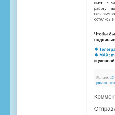
иметь в ви
работу по
начальство
остались в 
Чтобы бы
подписыва
🔔 Телегра
🔔 MAX: m
и узнавай
Ярлыки:
12
работа
,
ра
Коммент
Отправ