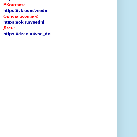
ВКонтакте:
https://vk.com/vsedni
Одноклассники:
https://ok.ru/vsedni
Дзен:
https://dzen.ru/vse_dni