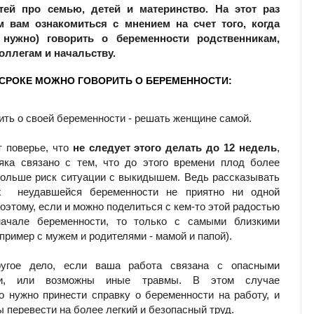
тей про семью, детей и материнство. На этот раз
м вам ознакомиться с мнением на счет того, когда
нужно) говорить о беременности родственникам,
оллегам и начальству.
 СРОКЕ МОЖНО ГОВОРИТЬ О БЕРЕМЕННОСТИ:
рить о своей беременности - решать женщине самой.
 поверье, что
не следует этого делать до 12 недель
,
яка связано с тем, что до этого времени плод более
больше риск ситуации с выкидышем. Ведь рассказывать
х неудавшейся беременности не приятно ни одной
оэтому, если и можно поделиться с кем-то этой радостью
ачале беременности, то только с самыми близкими
пример с мужем и родителями - мамой и папой).
угое дело, если ваша работа связана с опасными
ми, или возможны иные травмы. В этом случае
о нужно принести справку о беременности на работу, и
ы перевести на более легкий и безопасный труд.