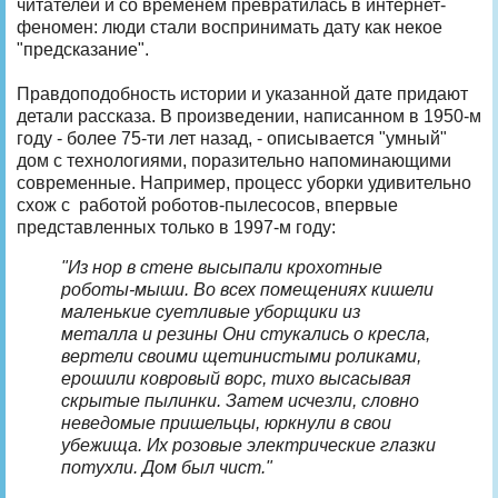
читателей и со временем превратилась в интернет-
феномен: люди стали воспринимать дату как некое
"предсказание".
Правдоподобность истории и указанной дате придают
детали рассказа. В произведении, написанном в 1950-м
году - более 75-ти лет назад, - описывается "умный"
дом с технологиями, поразительно напоминающими
современные. Например, процесс уборки удивительно
схож с работой роботов-пылесосов, впервые
представленных только в 1997-м году:
"Из нор в стене высыпали крохотные
роботы-мыши. Во всех помещениях кишели
маленькие суетливые уборщики из
металла и резины Они стукались о кресла,
вертели своими щетинистыми роликами,
ерошили ковровый ворс, тихо высасывая
скрытые пылинки. Затем исчезли, словно
неведомые пришельцы, юркнули в свои
убежища. Их розовые электрические глазки
потухли. Дом был чист."