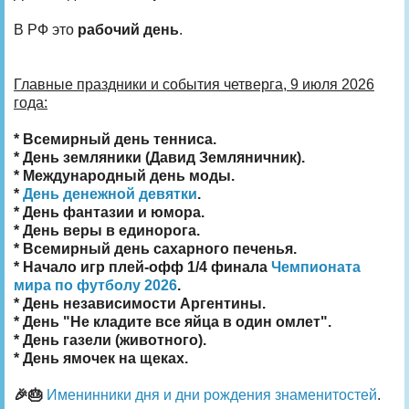
В РФ это
рабочий день
.
Главные праздники и события четверга, 9 июля 2026
года:
* Всемирный день тенниса.
* День земляники (Давид Земляничник).
* Международный день моды.
*
День денежной девятки
.
* День фантазии и юмора.
* День веры в единорога.
* Всемирный день сахарного печенья.
* Начало игр плей-офф 1/4 финала
Чемпионата
мира по футболу 2026
.
* День независимости Аргентины.
* День "Не кладите все яйца в один омлет".
* День газели (животного).
* День ямочек на щеках.
🎉🎂
Именинники дня и дни рождения знаменитостей
.