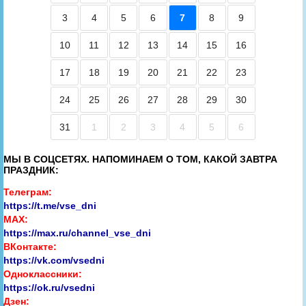
3
4
5
6
7
8
9
10
11
12
13
14
15
16
17
18
19
20
21
22
23
24
25
26
27
28
29
30
31
1
2
3
4
5
6
МЫ В СОЦСЕТЯХ. НАПОМИНАЕМ О ТОМ, КАКОЙ ЗАВТРА
ПРАЗДНИК:
Телеграм:
https://t.me/vse_dni
MAX:
https://max.ru/channel_vse_dni
ВКонтакте:
https://vk.com/vsedni
Одноклассники:
https://ok.ru/vsedni
Дзен: