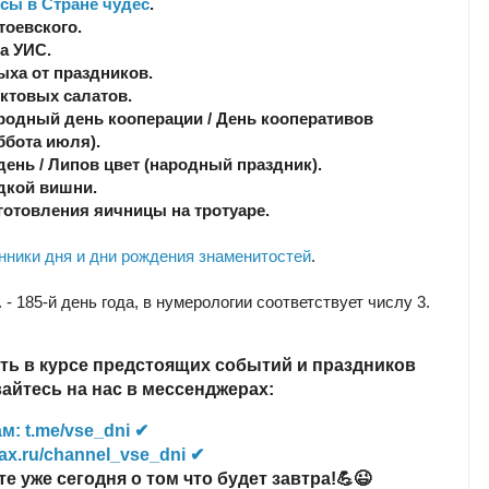
сы в Стране чудес
.
тоевского.
а УИС.
ыха от праздников.
ктовых салатов.
родный день кооперации / День кооперативов
ббота июля).
день / Липов цвет (народный праздник).
дкой вишни.
готовления яичницы на тротуаре.
ники дня и дни рождения знаменитостей
.
г. - 185-й день года, в нумерологии соответствует числу 3.
ть в курсе предстоящих событий и праздников
йтесь на нас в мессенджерах:
м: t.me/vse_dni ✔
ax.ru/channel_vse_dni ✔
те уже сегодня о том что будет завтра!💪😉