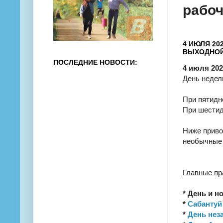
рабо
4 ИЮЛЯ 20
ВЫХОДНОЙ
ПОСЛЕДНИЕ НОВОСТИ:
4 июля 202
День недел
При пятидн
При шестид
Ниже приво
необычные 
Главные пр
* День и н
*
Сабантуй
*
День нез