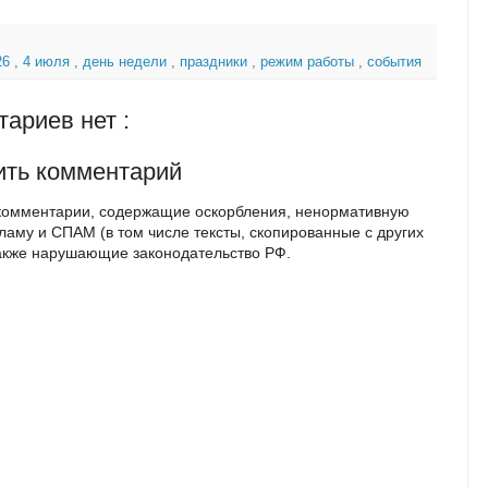
26
,
4 июля
,
день недели
,
праздники
,
режим работы
,
события
ариев нет :
ить комментарий
комментарии, содержащие оскорбления, ненормативную
кламу и СПАМ (в том числе тексты, скопированные с других
также нарушающие законодательство РФ.