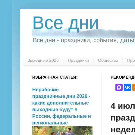
Все дни
Все дни - праздники, события, даты.
Выходные 2026
Праздники
Общество
Про
ИЗБРАННАЯ СТАТЬЯ:
РЕКОМЕНД
Нерабочие
праздничные дни 2026 -
какие дополнительные
4 июл
выходные будут в
празд
России, федеральные и
региональные
недел