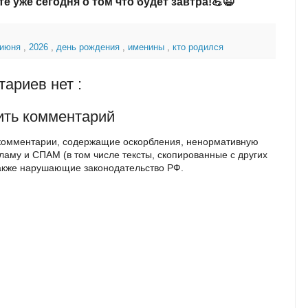
те уже сегодня о том что будет завтра!💪😉
 июня
,
2026
,
день рождения
,
именины
,
кто родился
ариев нет :
ить комментарий
комментарии, содержащие оскорбления, ненормативную
кламу и СПАМ (в том числе тексты, скопированные с других
также нарушающие законодательство РФ.