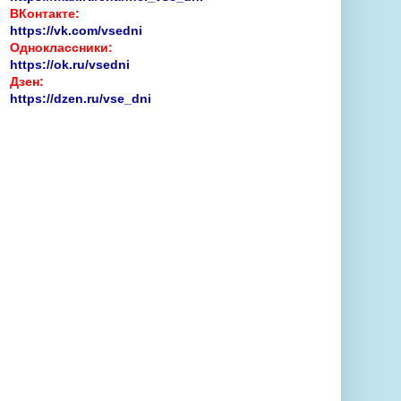
ВКонтакте:
https://vk.com/vsedni
Одноклассники:
https://ok.ru/vsedni
Дзен:
https://dzen.ru/vse_dni