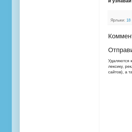
и узнавай
Ярлыки:
18
Коммент
Отправ
Удаляются 
лексику, ре
сайтов), а 