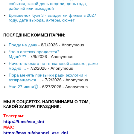
события, какой день недели, день года,
рабочий или выходной
Домовенок Кузя 3 - выйдет ли фильм в 2027
году, дата выхода, актеры, сюжет
ПОСЛЕДНИЕ КОММЕНТАРИИ:
Поеду на дачу
- 8/1/2026
- Anonymous
Что в аптеках продается?
Мдпв???
- 7/9/2026
- Anonymous
Ничего плохого нет в тканевой авоське, даже
модно ...
- 7/2/2026
- Anonymous
Пора менять привычки ради экологии и
возвращаться ...
- 7/2/2026
- Anonymous
Уже 27 июня👌
- 6/27/2026
- Anonymous
МЫ В СОЦСЕТЯХ. НАПОМИНАЕМ О ТОМ,
КАКОЙ ЗАВТРА ПРАЗДНИК:
Телеграм:
https://t.me/vse_dni
MAX:
https://max.ru/channel_vse_dni