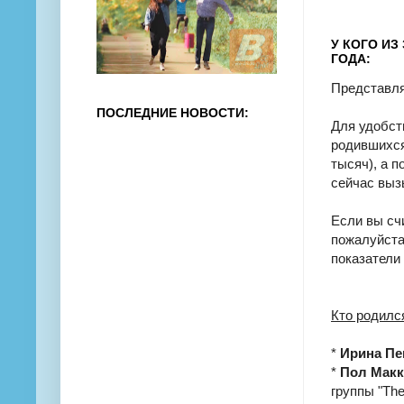
У КОГО ИЗ
ГОДА:
Представля
ПОСЛЕДНИЕ НОВОСТИ:
Для удобст
родившихся 
тысяч), а 
сейчас выз
Если вы счи
пожалуйста
показатели
Кто родилс
*
Ирина Пе
*
Пол Макк
группы "The