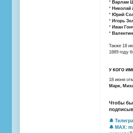
*
Варлам 
*
Николай 
*
Юрий Со
*
Игорь Зо
*
Иван Гон
*
Валентин
Также 18 и
1889 году б
У КОГО ИМ
18 июня от
Марк, Миха
Чтобы бы
подписыва
🔔 Телегра
🔔 MAX: m