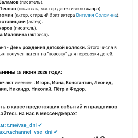
Шаламов
(писатель).
Леонов
(писатель, мастер детективного жанра).
ломин
(актер, старший брат актера
Виталия Соломина
).
лотовицкий
(актер).
чаров
(писатель).
а Малявина
(актриса).
юня -
День рождения детской коляски
. Этого числа в
ыл получен патент на "повозку" для перевозки детей.
ЕНИНЫ 18 ИЮНЯ 2026 ГОДА:
мечают именины:
Игорь, Иона, Константин, Леонид,
ил, Никандр, Николай, Пётр и Федор
.
ть в курсе предстоящих событий и праздников
йтесь на нас в мессенджерах:
м: t.me/vse_dni ✔
ax.ru/channel_vse_dni ✔