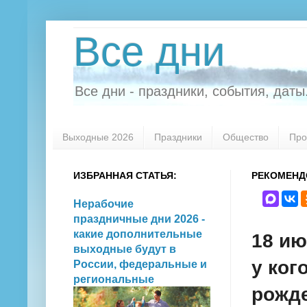
Все дни
Все дни - праздники, события, даты.
Выходные 2026
Праздники
Общество
Про
ИЗБРАННАЯ СТАТЬЯ:
РЕКОМЕНД
Нерабочие
праздничные дни 2026 -
какие дополнительные
18 ию
выходные будут в
у ког
России, федеральные и
региональные
рожде