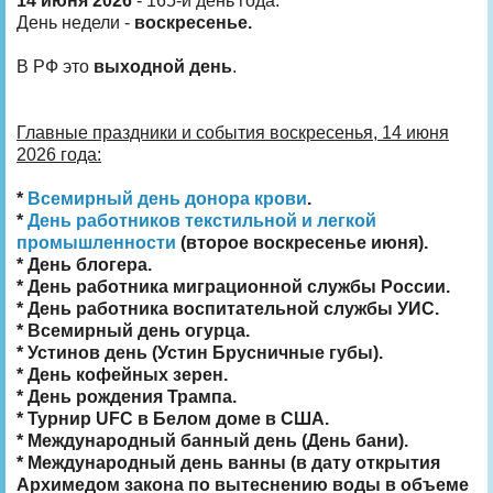
14 июня 2026
- 165-й день года.
День недели -
воскресенье.
В РФ это
выходной день
.
Главные праздники и события воскресенья, 14 июня
2026 года:
*
Всемирный день донора крови
.
*
День работников текстильной и легкой
промышленности
(второе воскресенье июня).
* День блогера.
* День работника миграционной службы России.
* День работника воспитательной службы УИС.
* Всемирный день огурца.
* Устинов день (Устин Брусничные губы).
* День кофейных зерен.
* День рождения Трампа.
* Турнир UFC в Белом доме в США.
* Международный банный день (День бани).
* Международный день ванны (в дату открытия
Архимедом закона по вытеснению воды в объеме