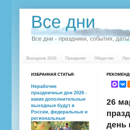
Все дни
Все дни - праздники, события, даты.
Выходные 2026
Праздники
Общество
Про
ИЗБРАННАЯ СТАТЬЯ:
РЕКОМЕНД
Нерабочие
праздничные дни 2026 -
какие дополнительные
26 ма
выходные будут в
празд
России, федеральные и
региональные
день 