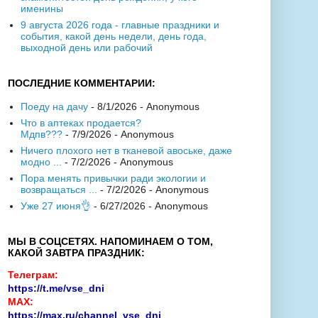
именины
9 августа 2026 года - главные праздники и
события, какой день недели, день года,
выходной день или рабочий
ПОСЛЕДНИЕ КОММЕНТАРИИ:
Поеду на дачу
- 8/1/2026
- Anonymous
Что в аптеках продается?
Мдпв???
- 7/9/2026
- Anonymous
Ничего плохого нет в тканевой авоське, даже
модно ...
- 7/2/2026
- Anonymous
Пора менять привычки ради экологии и
возвращаться ...
- 7/2/2026
- Anonymous
Уже 27 июня👌
- 6/27/2026
- Anonymous
МЫ В СОЦСЕТЯХ. НАПОМИНАЕМ О ТОМ,
КАКОЙ ЗАВТРА ПРАЗДНИК:
Телеграм:
https://t.me/vse_dni
MAX:
https://max.ru/channel_vse_dni