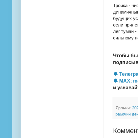
Тройка - чи
динамичны
будущих ус
если прилет
лег туман -
сильному п
Чтобы бы
подписыва
🔔 Телегра
🔔 MAX: m
и узнавай
Ярлыки:
20
рабочий де
Коммент