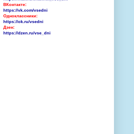
ВКонтакте:
https://vk.com/vsedni
Одноклассники:
https://ok.ru/vsedni
Дзен:
https://dzen.ru/vse_dni