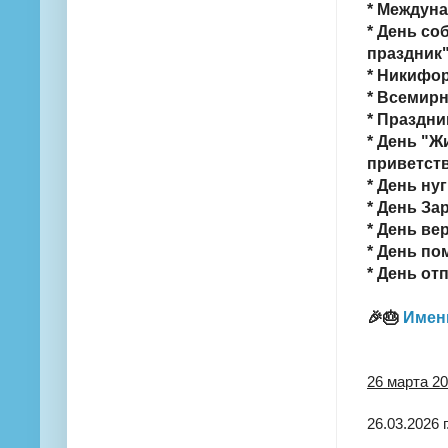
* Междун
* День со
праздник"
* Никифор
* Всемир
* Праздни
* День "Ж
приветств
* День нуг
* День За
* День ве
* День по
* День от
🎉🎂
Имен
26 марта 20
26.03.2026 