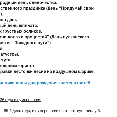
ародный день одиночества.
бственного праздника (День "Придумай свой
).
ов день.
ный день шпината.
к грустных осликов.
иви долго и процветай" (День вулканского
ия из "Звездного пути").
и.
ратустры.
рмута.
мощника юриста.
правки весточки весне на воздушном шарике.
инники дня и дни рождения знаменитостей
.
26 года в нумерологии:
г. - 85-й день года, в нумерологии соответствует числу 3.