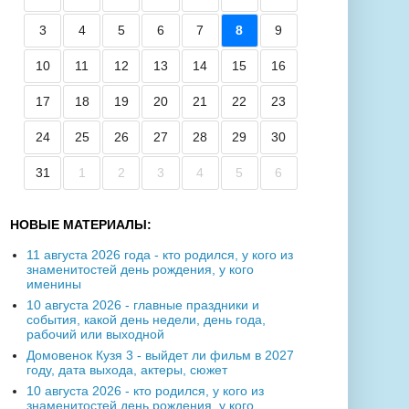
3
4
5
6
7
8
9
10
11
12
13
14
15
16
17
18
19
20
21
22
23
24
25
26
27
28
29
30
31
1
2
3
4
5
6
НОВЫЕ МАТЕРИАЛЫ:
11 августа 2026 года - кто родился, у кого из
знаменитостей день рождения, у кого
именины
10 августа 2026 - главные праздники и
события, какой день недели, день года,
рабочий или выходной
Домовенок Кузя 3 - выйдет ли фильм в 2027
году, дата выхода, актеры, сюжет
10 августа 2026 - кто родился, у кого из
знаменитостей день рождения, у кого