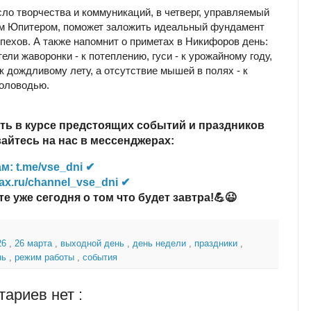
сло творчества и коммуникаций, в четверг, управляемый
м Юпитером, поможет заложить идеальный фундамент
пехов. А также напомнит о приметах в Никифоров день:
ели жаворонки - к потеплению, гуси - к урожайному году,
 к дождливому лету, а отсутствие мышей в полях - к
оловодью.
ть в курсе предстоящих событий и праздников
йтесь на нас в мессенджерах:
м: t.me/vse_dni ✔
ax.ru/channel_vse_dni ✔
те уже сегодня о том что будет завтра!💪😉
26
,
26 марта
,
выходной день
,
день недели
,
праздники
,
нь
,
режим работы
,
события
ариев нет :