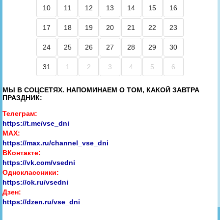
10
11
12
13
14
15
16
17
18
19
20
21
22
23
24
25
26
27
28
29
30
31
1
2
3
4
5
6
МЫ В СОЦСЕТЯХ. НАПОМИНАЕМ О ТОМ, КАКОЙ ЗАВТРА
ПРАЗДНИК:
Телеграм:
https://t.me/vse_dni
MAX:
https://max.ru/channel_vse_dni
ВКонтакте:
https://vk.com/vsedni
Одноклассники:
https://ok.ru/vsedni
Дзен:
https://dzen.ru/vse_dni