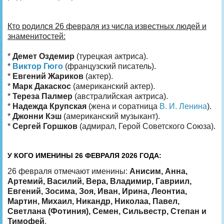
Кто родился 26 февраля из числа известных людей и
знаменитостей:
*
Демет Оздемир
(турецкая актриса).
*
Виктор Гюго
(французский писатель).
*
Евгений Жариков
(актер).
*
Марк Дакаскос
(американский актер).
*
Тереза Палмер
(австралийская актриса).
*
Надежда Крупская
(жена и соратница
В. И. Ленина
).
*
Джонни Кэш
(американский музыкант).
*
Сергей Горшков
(адмирал, Герой Советского Союза).
У КОГО ИМЕНИНЫ 26 ФЕВРАЛЯ 2026 ГОДА:
26 февраля отмечают именины:
Анисим, Анна,
Артемий, Василий, Вера, Владимир, Гавриил,
Евгений, Зосима, Зоя, Иван, Ирина, Леонтиа,
Мартин, Михаил, Никандр, Николаа, Павел,
Светлана (Фотиния), Семен, Сильвестр, Степан и
Тимофей
.