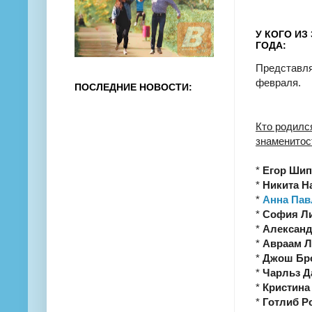
У КОГО ИЗ
ГОДА:
Представля
февраля.
ПОСЛЕДНИЕ НОВОСТИ:
Кто родилс
знаменитос
*
Егор Шип
*
Никита Н
*
Анна Пав
*
София Л
*
Александ
*
Авраам 
*
Джош Бр
*
Чарльз Д
*
Кристина
*
Готлиб Р