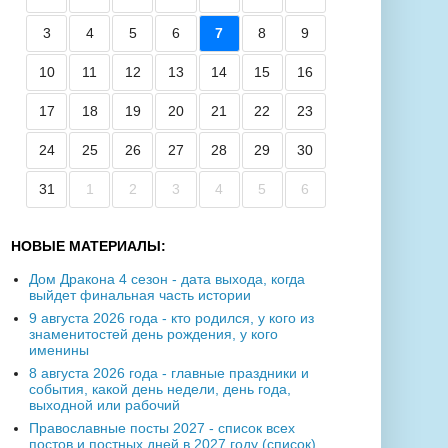
3
4
5
6
7
8
9
10
11
12
13
14
15
16
17
18
19
20
21
22
23
24
25
26
27
28
29
30
31
1
2
3
4
5
6
НОВЫЕ МАТЕРИАЛЫ:
Дом Дракона 4 сезон - дата выхода, когда
выйдет финальная часть истории
9 августа 2026 года - кто родился, у кого из
знаменитостей день рождения, у кого
именины
8 августа 2026 года - главные праздники и
события, какой день недели, день года,
выходной или рабочий
Православные посты 2027 - список всех
постов и постных дней в 2027 году (список)