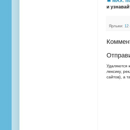
🔔 MAX: m
и узнавай
Ярлыки:
12
Коммент
Отправ
Удаляются 
лексику, ре
сайтов), а 