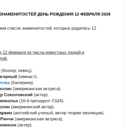
 ЗНАМЕНИТОСТЕЙ ДЕНЬ РОЖДЕНИЯ 12 ФЕВРАЛЯ 2026
ем список знаменитостей, которые родились 12
я 12 февраля из числа известных людей и
тей:
(блогер, певец).
агорный
(гимнаст).
лова
(балерина).
иллис
(американская актриса).
р Соколовский
(актер).
Линкольн
(16-й президент США).
олин
(американский актер).
арвин
(английский ученый, автор теории эволюции).
 Риччи
(американская актриса).
онинсон
(актер).