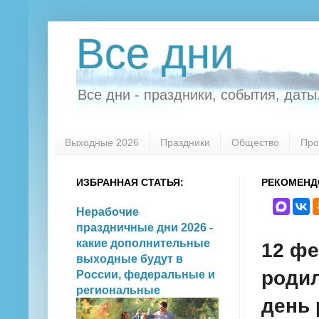
Все дни
Все дни - праздники, события, даты.
Выходные 2026
Праздники
Общество
Про
ИЗБРАННАЯ СТАТЬЯ:
РЕКОМЕНД
Нерабочие
праздничные дни 2026 -
какие дополнительные
12 фе
выходные будут в
родил
России, федеральные и
региональные
день 