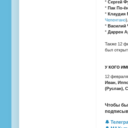
*
Сергей Ф
*
Пак По-ё
*
Клаудия
Челентано
)
*
Василий 
*
Даррен 
Также 12 ф
был открыт 
У КОГО ИМ
12 февраля
Иван, Иппо
(Руслан), 
Чтобы бы
подписыва
🔔 Телегра