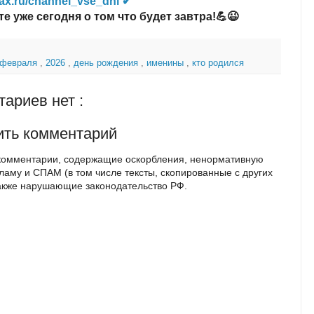
ax.ru/channel_vse_dni ✔
те уже сегодня о том что будет завтра!💪😉
 февраля
,
2026
,
день рождения
,
именины
,
кто родился
ариев нет :
ить комментарий
комментарии, содержащие оскорбления, ненормативную
кламу и СПАМ (в том числе тексты, скопированные с других
также нарушающие законодательство РФ.