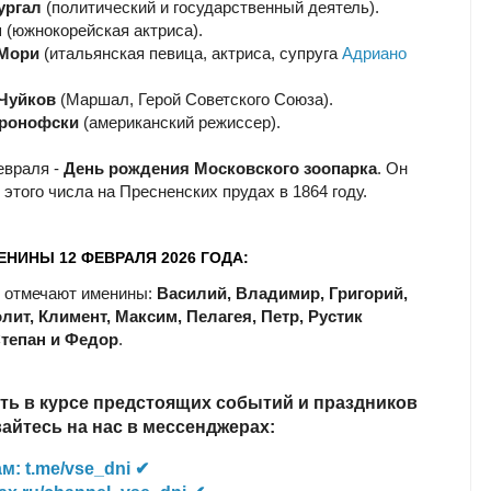
ургал
(политический и государственный деятель).
н
(южнокорейская актриса).
 Мори
(итальянская певица, актриса, супруга
Адриано
.
Чуйков
(Маршал, Герой Советского Союза).
Аронофски
(американский режиссер).
евраля -
День рождения Московского зоопарка
. Он
этого числа на Пресненских прудах в 1864 году.
ЕНИНЫ 12 ФЕВРАЛЯ 2026 ГОДА:
 отмечают именины:
Василий, Владимир, Григорий,
лит, Климент, Максим, Пелагея, Петр, Рустик
Степан и Федор
.
ть в курсе предстоящих событий и праздников
йтесь на нас в мессенджерах:
м: t.me/vse_dni ✔