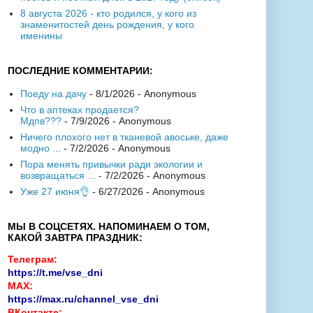
8 августа 2026 - кто родился, у кого из
знаменитостей день рождения, у кого
именины
ПОСЛЕДНИЕ КОММЕНТАРИИ:
Поеду на дачу
- 8/1/2026
- Anonymous
Что в аптеках продается?
Мдпв???
- 7/9/2026
- Anonymous
Ничего плохого нет в тканевой авоське, даже
модно ...
- 7/2/2026
- Anonymous
Пора менять привычки ради экологии и
возвращаться ...
- 7/2/2026
- Anonymous
Уже 27 июня👌
- 6/27/2026
- Anonymous
МЫ В СОЦСЕТЯХ. НАПОМИНАЕМ О ТОМ,
КАКОЙ ЗАВТРА ПРАЗДНИК:
Телеграм:
https://t.me/vse_dni
MAX:
https://max.ru/channel_vse_dni
ВКонтакте: