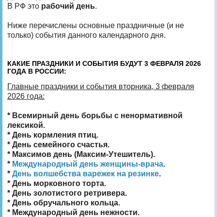
В РФ это
рабочий день
.
Ниже перечислены основные праздничные (и не
только) события данного календарного дня.
КАКИЕ ПРАЗДНИКИ И СОБЫТИЯ БУДУТ 3 ФЕВРАЛЯ 2026
ГОДА В РОССИИ:
Главные праздники и события вторника, 3 февраля
2026 года:
* Всемирный день борьбы с ненормативной
лексикой.
* День кормления птиц.
* День семейного счастья.
* Максимов день (Максим‑Утешитель).
*
Международный день женщины-врача
.
*
День волшебства варежек на резинке
.
* День морковного торта.
* День золотистого ретривера.
* День обручального кольца.
* Международный день нежности.