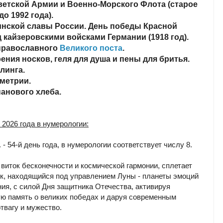
ветской Армии и Военно‑Морского Флота (старое
до 1992 года).
инской славы России. День победы Красной
 кайзеровскими войсками Германии (1918 год).
 православного
Великого поста
.
рения носков, геля для душа и пены для бритья.
рлинга.
ометрии.
нанового хлеба.
 2026 года в нумерологии:
г. - 54-й день года, в нумерологии соответствует числу 8.
 виток бесконечности и космической гармонии, сплетает
к, находящийся под управлением Луны - планеты эмоций
ния, с силой Дня защитника Отечества, активируя
ую память о великих победах и даруя современным
твагу и мужество.