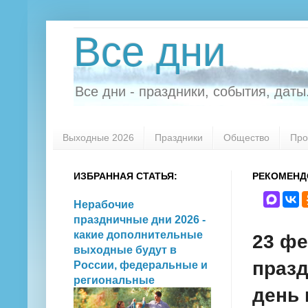
Все дни
Все дни - праздники, события, даты.
Выходные 2026
Праздники
Общество
Про
ИЗБРАННАЯ СТАТЬЯ:
РЕКОМЕНД
Нерабочие
праздничные дни 2026 -
какие дополнительные
23 фе
выходные будут в
празд
России, федеральные и
региональные
день 