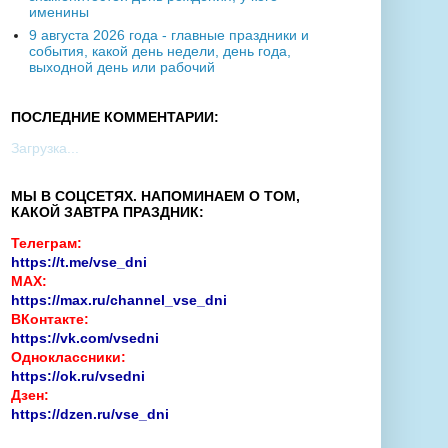
именины
9 августа 2026 года - главные праздники и
события, какой день недели, день года,
выходной день или рабочий
ПОСЛЕДНИЕ КОММЕНТАРИИ:
Загрузка...
МЫ В СОЦСЕТЯХ. НАПОМИНАЕМ О ТОМ,
КАКОЙ ЗАВТРА ПРАЗДНИК:
Телеграм:
https://t.me/vse_dni
MAX:
https://max.ru/channel_vse_dni
ВКонтакте:
https://vk.com/vsedni
Одноклассники:
https://ok.ru/vsedni
Дзен:
https://dzen.ru/vse_dni