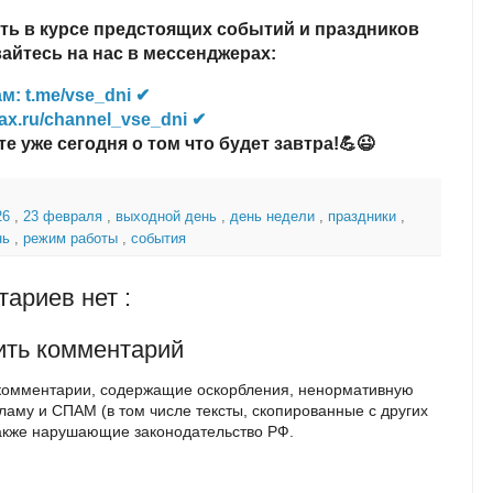
ть в курсе предстоящих событий и праздников
йтесь на нас в мессенджерах:
м: t.me/vse_dni ✔
ax.ru/channel_vse_dni ✔
те уже сегодня о том что будет завтра!💪😉
26
,
23 февраля
,
выходной день
,
день недели
,
праздники
,
нь
,
режим работы
,
события
ариев нет :
ить комментарий
комментарии, содержащие оскорбления, ненормативную
кламу и СПАМ (в том числе тексты, скопированные с других
также нарушающие законодательство РФ.