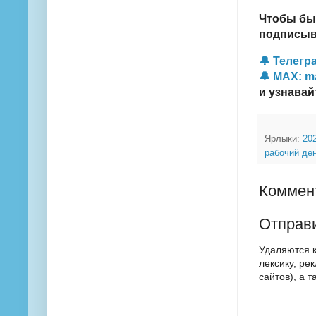
Чтобы бы
подписыва
🔔 Телегра
🔔 MAX: m
и узнавай
Ярлыки:
20
рабочий де
Коммент
Отправ
Удаляются 
лексику, ре
сайтов), а 