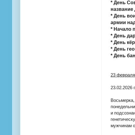
* День Со
название 
* День во
армии над
* Начало
* День да
* День кё
* День ге
* День ба
23 февраля
23.02.2026 
Восьмерка,
понедельни
и подсозна
генетическ
мужчинам о