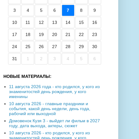
3
4
5
6
7
8
9
10
11
12
13
14
15
16
17
18
19
20
21
22
23
24
25
26
27
28
29
30
31
1
2
3
4
5
6
НОВЫЕ МАТЕРИАЛЫ:
11 августа 2026 года - кто родился, у кого из
знаменитостей день рождения, у кого
именины
10 августа 2026 - главные праздники и
события, какой день недели, день года,
рабочий или выходной
Домовенок Кузя 3 - выйдет ли фильм в 2027
году, дата выхода, актеры, сюжет
10 августа 2026 - кто родился, у кого из
знаменитостей день рождения, у кого