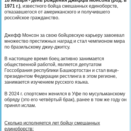
18 января - день рождения Джеффа Монсона (род. в
1971 г.)
, известного бойца смешанных единоборств,
отказавшегося от американского и получившего
российское гражданство.
Джефф Монсон за свою бойцовскую карьеру завоевал
множество престижных наград и стал чемпионом мира
по бразильскому джиу-джитсу.
В настоящее время боец активно занимается
общественной работой, является депутатом
Госсобрания республики Башкортостан и стал вице-
президентом Федерации рестлинга в этом регионе,
занимается изучением русского языка.
В 2024 г. спортсмен женился в Уфе по мусульманскому
обряду (это его четвёртый брак), ранее в том же году он
принял ислам.
Сколько исполняется лет бойцу смешанных
единоборств: