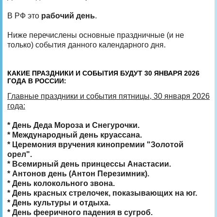
В РФ это
рабочий день
.
Ниже перечислены основные праздничные (и не
только) события данного календарного дня.
КАКИЕ ПРАЗДНИКИ И СОБЫТИЯ БУДУТ 30 ЯНВАРЯ 2026
ГОДА В РОССИИ:
Главные праздники и события пятницы, 30 января 2026
года:
* День Деда Мороза и Снегурочки.
* Международный день круассана.
* Церемония вручения кинопремии "Золотой
орел".
* Всемирный день принцессы Анастасии.
* Антонов день (Антон Перезимник).
* День колокольного звона.
* День красных стрелочек, показывающих на юг.
* День культуры и отдыха.
* День фееричного падения в сугроб.