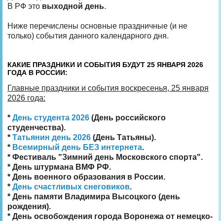
В РФ это
выходной день
.
Ниже перечислены основные праздничные (и не
только) события данного календарного дня.
КАКИЕ ПРАЗДНИКИ И СОБЫТИЯ БУДУТ 25 ЯНВАРЯ 2026
ГОДА В РОССИИ:
Главные праздники и события воскресенья, 25 января
2026 года:
*
День студента 2026
(День российского
студенчества).
*
Татьянин день 2026
(День Татьяны).
*
Всемирный день БЕЗ интернета
.
* Фестиваль "Зимний день Московского спорта".
* День штурмана ВМФ РФ.
* День военного образования в России.
*
День счастливых снеговиков
.
* День памяти Владимира Высоцкого (день
рождения).
* День освобождения города Воронежа от немецко-