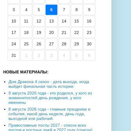
3
4
5
6
7
8
9
10
11
12
13
14
15
16
17
18
19
20
21
22
23
24
25
26
27
28
29
30
31
1
2
3
4
5
6
НОВЫЕ МАТЕРИАЛЫ:
Дом Дракона 4 сезон - дата выхода, когда
выйдет финальная часть истории
9 августа 2026 года - кто родился, у кого из
знаменитостей день рождения, у кого
именины
8 августа 2026 года - главные праздники и
события, какой день недели, день года,
выходной или рабочий
Православные посты 2027 - список всех
постов и постных дней в 2027 году (список)