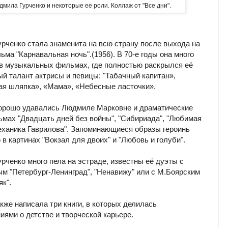
дмила Гурченко и некоторые ее роли. Коллаж от "Все дни".
рченко стала знаменита на всю страну после выхода на
ма "Карнавальная ночь".(1956). В 70-е годы она много
в музыкальных фильмах, где полностью раскрылся её
ый талант актрисы и певицы: "Табачный капитан»,
я шляпка», «Мама», «Небесные ласточки».
орошо удавались Людмиле Марковне и драматические
ьмах "Двадцать дней без войны", "Сибириада", "Любимая
ханика Гаврилова". Запоминающиеся образы героинь
в картинах "Вокзал для двоих" и "Любовь и голуби".
рченко много пела на эстраде, известны её дуэты с
м "Петербург-Ленинград", "Ненавижу" или с М.Боярским
як".
кже написала три книги, в которых делилась
иями о детстве и творческой карьере.