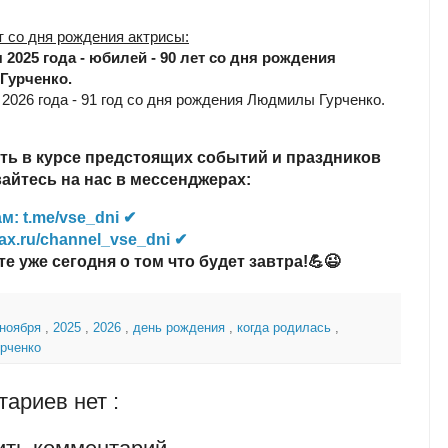
т со дня рождения актрисы:
я 2025 года - юбилей - 90 лет со дня рождения
урченко.
 2026 года - 91 год со дня рождения Людмилы Гурченко.
ть в курсе предстоящих событий и праздников
йтесь на нас в мессенджерах:
м: t.me/vse_dni ✔
ax.ru/channel_vse_dni ✔
те уже сегодня о том что будет завтра!💪😉
 ноября
,
2025
,
2026
,
день рождения
,
когда родилась
,
рченко
ариев нет :