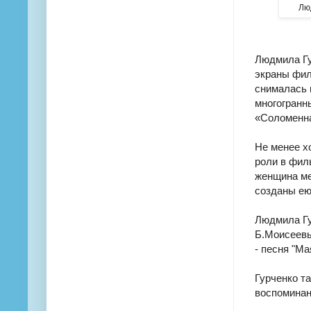
Лю
Людмила Гу
экраны филь
снималась 
многогранн
«Соломенна
Не менее х
роли в фил
женщина ме
созданы ею 
Людмила Гу
Б.Моисеевы
- песня "Ма
Гурченко та
воспоминан