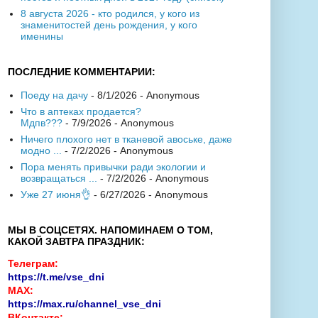
8 августа 2026 - кто родился, у кого из
знаменитостей день рождения, у кого
именины
ПОСЛЕДНИЕ КОММЕНТАРИИ:
Поеду на дачу
- 8/1/2026
- Anonymous
Что в аптеках продается?
Мдпв???
- 7/9/2026
- Anonymous
Ничего плохого нет в тканевой авоське, даже
модно ...
- 7/2/2026
- Anonymous
Пора менять привычки ради экологии и
возвращаться ...
- 7/2/2026
- Anonymous
Уже 27 июня👌
- 6/27/2026
- Anonymous
МЫ В СОЦСЕТЯХ. НАПОМИНАЕМ О ТОМ,
КАКОЙ ЗАВТРА ПРАЗДНИК:
Телеграм:
https://t.me/vse_dni
MAX:
https://max.ru/channel_vse_dni
ВКонтакте: