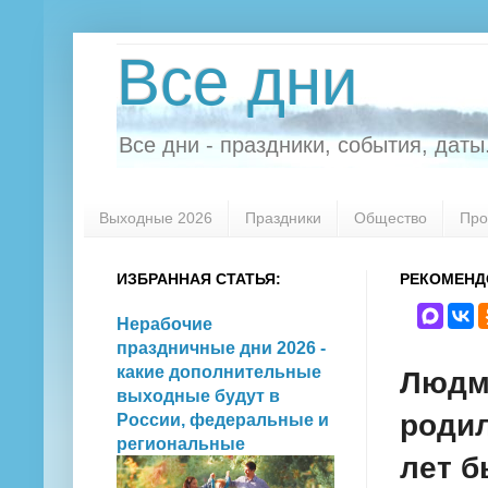
Все дни
Все дни - праздники, события, даты.
Выходные 2026
Праздники
Общество
Про
ИЗБРАННАЯ СТАТЬЯ:
РЕКОМЕНД
Нерабочие
праздничные дни 2026 -
какие дополнительные
Людми
выходные будут в
родил
России, федеральные и
региональные
лет б