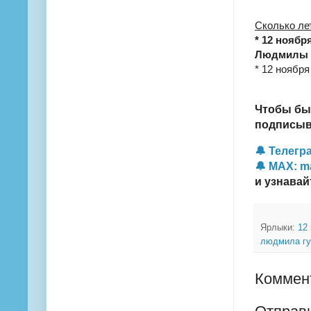
Сколько ле
* 12 ноябр
Людмилы Г
* 12 ноября
Чтобы бы
подписыва
🔔 Телегра
🔔 MAX: m
и узнавай
Ярлыки:
12
людмила гу
Коммент