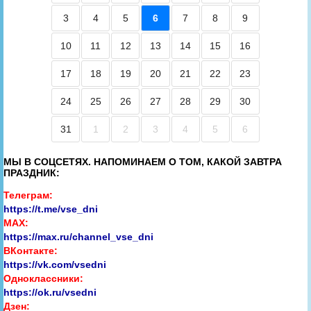
3
4
5
6
7
8
9
10
11
12
13
14
15
16
17
18
19
20
21
22
23
24
25
26
27
28
29
30
31
1
2
3
4
5
6
МЫ В СОЦСЕТЯХ. НАПОМИНАЕМ О ТОМ, КАКОЙ ЗАВТРА
ПРАЗДНИК:
Телеграм:
https://t.me/vse_dni
MAX:
https://max.ru/channel_vse_dni
ВКонтакте:
https://vk.com/vsedni
Одноклассники:
https://ok.ru/vsedni
Дзен: