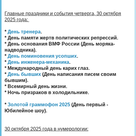
Главные праздники и события четверга, 30 октября
2025 года:
*
День тренера
.
* День памяти жертв политических репрессий.
* День основания ВМФ России (День моряка-
надводника).
*
День поминовения усопших
.
*
День инженера-механика
.
* Международный день карих глаз.
*
День бывших
(День написания писем своим
бывшим).
* Всемирный день жизни.
* Ночь призраков в холодильнике.
*
Золотой граммофон 2025
(День первый -
Юбилейное шоу).
30 октября 2025 года в нумерологии: