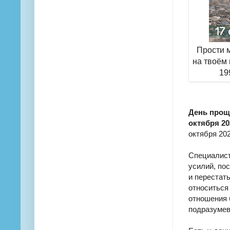
Прости м
на твоём
19
День проще
октября 20
октября 202
Специалист
усилий, по
и перестат
относиться
отношения 
подразумев