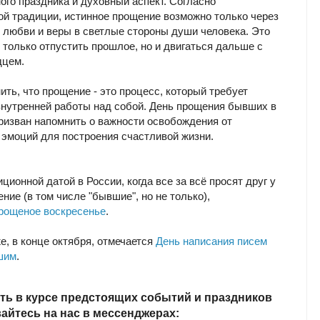
ного праздника и духовный аспект. Согласно
ой традиции, истинное прощение возможно только через
 любви и веры в светлые стороны души человека. Это
 только отпустить прошлое, но и двигаться дальше с
дцем.
ить, что прощение - это процесс, который требует
внутренней работы над собой. День прощения бывших в
призван напомнить о важности освобождения от
 эмоций для построения счастливой жизни.
ционной датой в России, когда все за всё просят друг у
ние (в том числе "бывшие", но не только),
рощеное воскресенье
.
е, в конце октября, отмечается
День написания писем
шим
.
ть в курсе предстоящих событий и праздников
йтесь на нас в мессенджерах: