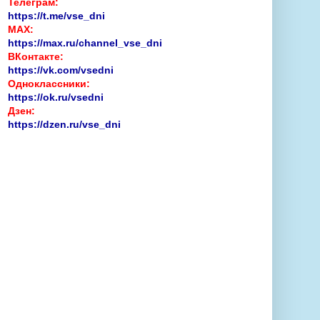
Телеграм:
https://t.me/vse_dni
MAX:
https://max.ru/channel_vse_dni
ВКонтакте:
https://vk.com/vsedni
Одноклассники:
https://ok.ru/vsedni
Дзен:
https://dzen.ru/vse_dni