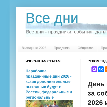
Все дни
Все дни - праздники, события, даты.
Выходные 2026
Праздники
Общество
Про
ИЗБРАННАЯ СТАТЬЯ:
РЕКОМЕНД
Нерабочие
праздничные дни 2026 -
какие дополнительные
День 
выходные будут в
за со
России, федеральные и
региональные
2026 