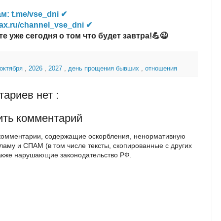
м: t.me/vse_dni ✔
ax.ru/channel_vse_dni ✔
те уже сегодня о том что будет завтра!💪😉
 октября
,
2026
,
2027
,
день прощения бывших
,
отношения
ариев нет :
ить комментарий
комментарии, содержащие оскорбления, ненормативную
кламу и СПАМ (в том числе тексты, скопированные с других
также нарушающие законодательство РФ.