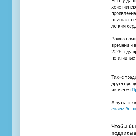
Есть у дан
христианск
проявление
помогает не
лёгким сер
Важно помн
времени и 
2026 году 
негативных
Также тради
друга проще
является
П
А чуть позж
своим быв
Чтобы бы
подписыва