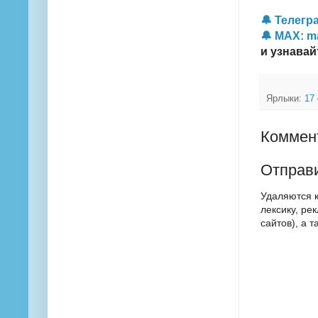
🔔 Телегра
🔔 MAX: m
и узнавай
Ярлыки:
17
Коммент
Отправ
Удаляются 
лексику, ре
сайтов), а 