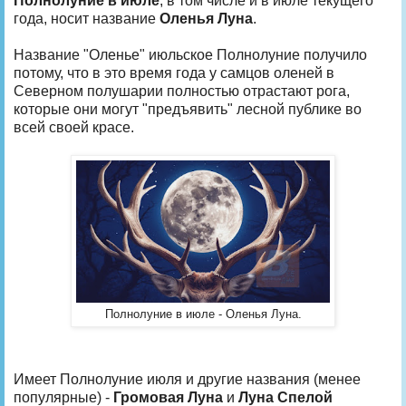
Полнолуние в июле
, в том числе и в июле текущего
года, носит название
Оленья Луна
.
Название "Оленье" июльское Полнолуние получило
потому, что в это время года у самцов оленей в
Северном полушарии полностью отрастают рога,
которые они могут "предъявить" лесной публике во
всей своей красе.
Полнолуние в июле - Оленья Луна.
Имеет Полнолуние июля и другие названия (менее
популярные) -
Громовая Луна
и
Луна Спелой