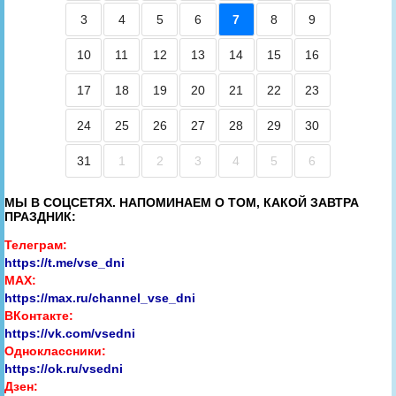
3
4
5
6
7
8
9
10
11
12
13
14
15
16
17
18
19
20
21
22
23
24
25
26
27
28
29
30
31
1
2
3
4
5
6
МЫ В СОЦСЕТЯХ. НАПОМИНАЕМ О ТОМ, КАКОЙ ЗАВТРА
ПРАЗДНИК:
Телеграм:
https://t.me/vse_dni
MAX:
https://max.ru/channel_vse_dni
ВКонтакте:
https://vk.com/vsedni
Одноклассники:
https://ok.ru/vsedni
Дзен: