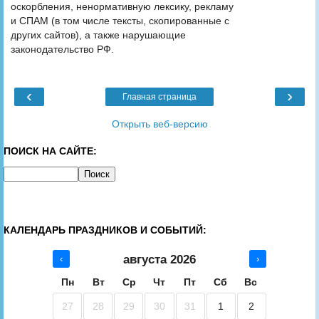
оскорбления, ненормативную лексику, рекламу
и СПАМ (в том числе тексты, скопированные с
других сайтов), а также нарушающие
законодательство РФ.
‹
›
Главная страница
Открыть веб-версию
ПОИСК НА САЙТЕ:
КАЛЕНДАРЬ ПРАЗДНИКОВ И СОБЫТИЙ:
августа 2026
‹
›
Пн
Вт
Ср
Чт
Пт
Сб
Вс
27
28
29
30
31
1
2