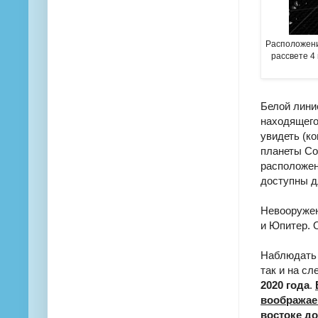
Расположени
рассвете 4
Белой лини
находящего
увидеть (к
планеты Со
расположен
доступны д
Невооружен
и Юпитер. 
Наблюдать 
так и на с
2020 года
.
воображаем
востоке до