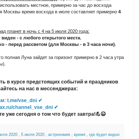
 использовать местное, примерно за час до восхода
я Москвы время восхода в июле составляет примерно
4
рад планет в ночь с 4 на 5 июля 2020 года:
т виден - с любого открытого места.
ко - перед рассветом (для Москвы - в 3 часа ночи).
о полная Луна зайдет за горизонт примерно в 2 часа утра
ы).
ть в курсе предстоящих событий и праздников
йтесь на нас в мессенджерах:
м: t.me/vse_dni ✔
ax.ru/channel_vse_dni ✔
те уже сегодня о том что будет завтра!💪😉
июля 2020
,
5 июля 2020
,
астрономия
,
время
,
где будет видно