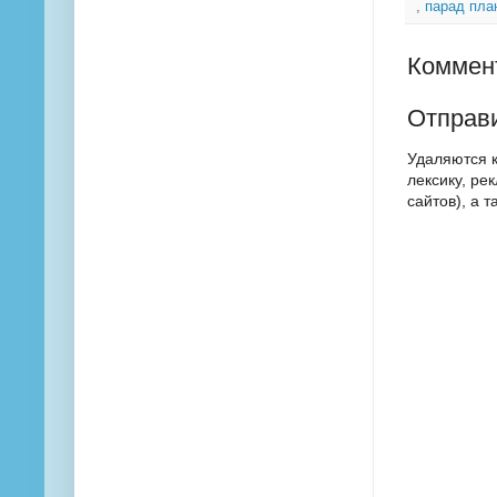
,
парад пла
Коммент
Отправ
Удаляются 
лексику, ре
сайтов), а 