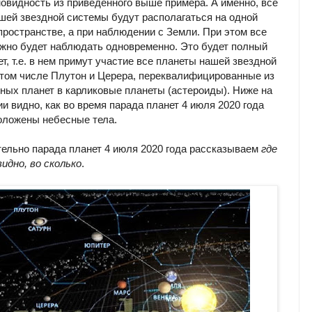
новидность из приведенного выше примера. А именно, все
шей звездной системы будут располагаться на одной
 пространстве, а при наблюдении с Земли. При этом все
жно будет наблюдать одновременно. Это будет полный
т, т.е. в нем примут участие все планеты нашей звездной
 том числе Плутон и Церера, переквалифицированные из
ных планет в карликовые планеты (астероиды). Ниже на
и видно, как во время парада планет 4 июля 2020 года
оложены небесные тела.
тельно парада планет 4 июля 2020 года рассказываем
где
идно, во сколько
.