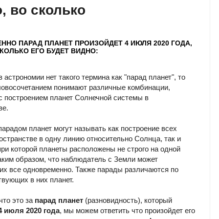
, во сколько
ННО ПАРАД ПЛАНЕТ ПРОИЗОЙДЕТ 4 ИЮЛЯ 2020 ГОДА,
СКОЛЬКО ЕГО БУДЕТ ВИДНО:
 астрономии нет такого термина как "парад планет", то
ловосочетанием понимают различные комбинации,
с построением планет Солнечной системы в
ве.
парадом планет могут называть как построение всех
ространстве в одну линию относительно Солнца, так и
при которой планеты расположены не строго на одной
таким образом, что наблюдатель с Земли может
их все одновременно. Также парады различаются по
твующих в них планет.
что это за
парад планет
(разновидность), который
4 июля 2020 года
, мы можем ответить что произойдет его