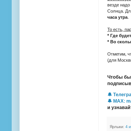
везде надо
Солнца. Дл
часа утра
.
То есть, па
* Где буде
* Во сколь
Отметим, чт
(для Москв
Чтобы бы
подписыва
🔔 Телегра
🔔 MAX: m
и узнавай
Ярлыки:
4 