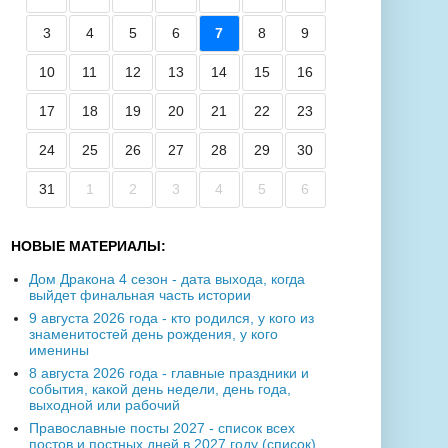
3
4
5
6
7
8
9
10
11
12
13
14
15
16
17
18
19
20
21
22
23
24
25
26
27
28
29
30
31
1
2
3
4
5
6
НОВЫЕ МАТЕРИАЛЫ:
Дом Дракона 4 сезон - дата выхода, когда
выйдет финальная часть истории
9 августа 2026 года - кто родился, у кого из
знаменитостей день рождения, у кого
именины
8 августа 2026 года - главные праздники и
события, какой день недели, день года,
выходной или рабочий
Православные посты 2027 - список всех
постов и постных дней в 2027 году (список)