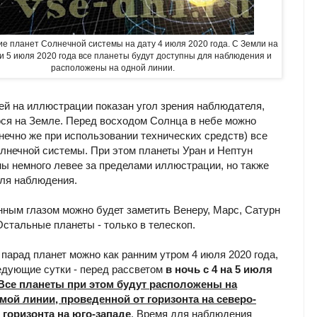
е планет Солнечной системы на дату 4 июля 2020 года. С Земли на
 и 5 июля 2020 года все планеты будут доступны для наблюдения и
расположены на одной линии.
ей на иллюстрации показан угол зрения наблюдателя,
ся на Земле. Перед восходом Солнца в небе можно
онечно же при использовании технических средств) все
лнечной системы. При этом планеты Уран и Нептун
ы немного левее за пределами иллюстрации, но также
ля наблюдения.
ным глазом можно будет заметить Венеру, Марс, Сатурн
Остальные планеты - только в телескоп.
парад планет можно как ранним утром 4 июля 2020 года,
ледующие сутки - перед рассветом
в ночь с 4 на 5 июля
Все планеты при этом будут расположены на
ой линии, проведенной от горизонта на северо-
 горизонта на юго-западе
. Время для наблюдения