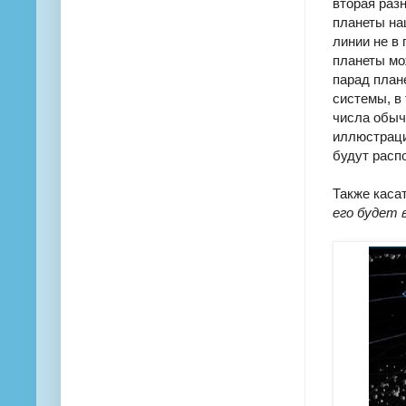
вторая раз
планеты на
линии не в
планеты мо
парад плане
системы, в
числа обыч
иллюстраци
будут расп
Также каса
его будет в