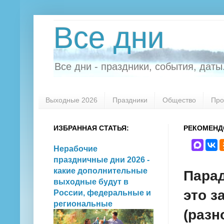
Все дни
Все дни - праздники, события, даты.
Выходные 2026
Праздники
Общество
Про
ИЗБРАННАЯ СТАТЬЯ:
РЕКОМЕНД
Нерабочие
праздничные дни 2026 -
какие дополнительные
Парад
выходные будут в
это з
России, федеральные и
региональные
(разн