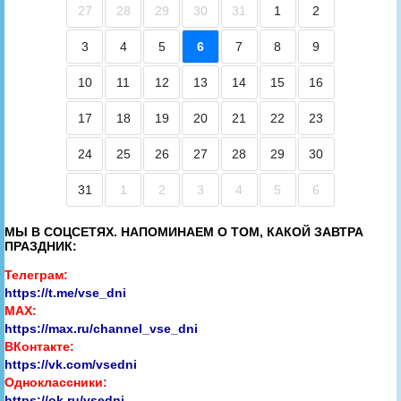
27
28
29
30
31
1
2
3
4
5
6
7
8
9
10
11
12
13
14
15
16
17
18
19
20
21
22
23
24
25
26
27
28
29
30
31
1
2
3
4
5
6
МЫ В СОЦСЕТЯХ. НАПОМИНАЕМ О ТОМ, КАКОЙ ЗАВТРА
ПРАЗДНИК:
Телеграм:
https://t.me/vse_dni
MAX:
https://max.ru/channel_vse_dni
ВКонтакте:
https://vk.com/vsedni
Одноклассники:
https://ok.ru/vsedni