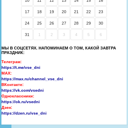
10
11
12
13
14
15
16
17
18
19
20
21
22
23
24
25
26
27
28
29
30
31
1
2
3
4
5
6
МЫ В СОЦСЕТЯХ. НАПОМИНАЕМ О ТОМ, КАКОЙ ЗАВТРА
ПРАЗДНИК:
Телеграм:
https://t.me/vse_dni
MAX:
https://max.ru/channel_vse_dni
ВКонтакте:
https://vk.com/vsedni
Одноклассники:
https://ok.ru/vsedni
Дзен:
https://dzen.ru/vse_dni