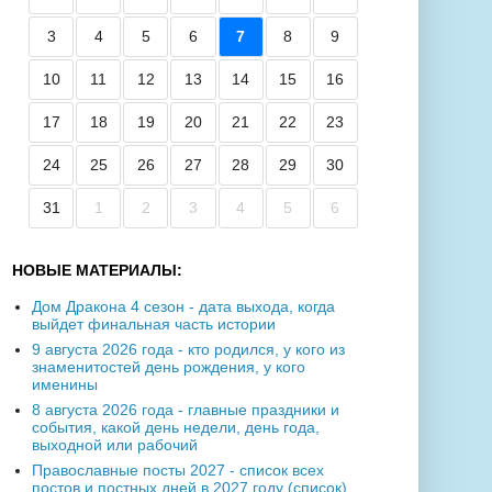
3
4
5
6
7
8
9
10
11
12
13
14
15
16
17
18
19
20
21
22
23
24
25
26
27
28
29
30
31
1
2
3
4
5
6
НОВЫЕ МАТЕРИАЛЫ:
Дом Дракона 4 сезон - дата выхода, когда
выйдет финальная часть истории
9 августа 2026 года - кто родился, у кого из
знаменитостей день рождения, у кого
именины
8 августа 2026 года - главные праздники и
события, какой день недели, день года,
выходной или рабочий
Православные посты 2027 - список всех
постов и постных дней в 2027 году (список)