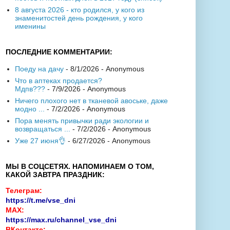
8 августа 2026 - кто родился, у кого из
знаменитостей день рождения, у кого
именины
ПОСЛЕДНИЕ КОММЕНТАРИИ:
Поеду на дачу
- 8/1/2026
- Anonymous
Что в аптеках продается?
Мдпв???
- 7/9/2026
- Anonymous
Ничего плохого нет в тканевой авоське, даже
модно ...
- 7/2/2026
- Anonymous
Пора менять привычки ради экологии и
возвращаться ...
- 7/2/2026
- Anonymous
Уже 27 июня👌
- 6/27/2026
- Anonymous
МЫ В СОЦСЕТЯХ. НАПОМИНАЕМ О ТОМ,
КАКОЙ ЗАВТРА ПРАЗДНИК:
Телеграм:
https://t.me/vse_dni
MAX:
https://max.ru/channel_vse_dni
ВКонтакте: