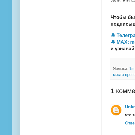
Чтобы бы
подписыва
🔔 Телегра
🔔 MAX: m
и узнавай
Ярлыки:
15
место пров
1 комме
Unk
что 
Отве