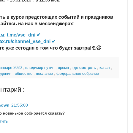
ть в курсе предстоящих событий и праздников
йтесь на нас в мессенджерах:
м: t.me/vse_dni ✔
ax.ru/channel_vse_dni ✔
те уже сегодня о том что будет завтра!💪😉
 января 2020
,
владимир путин
,
время
,
где смотреть
,
канал
,
едения
,
общество
,
послание
,
федеральное собрание
нтарий :
nown
21:55:00
то новенькое собирается сказать?
тить