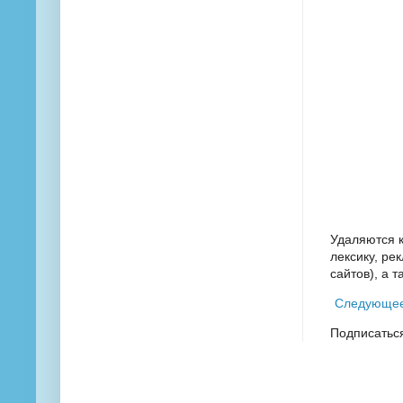
Удаляются 
лексику, ре
сайтов), а 
Следующе
Подписатьс