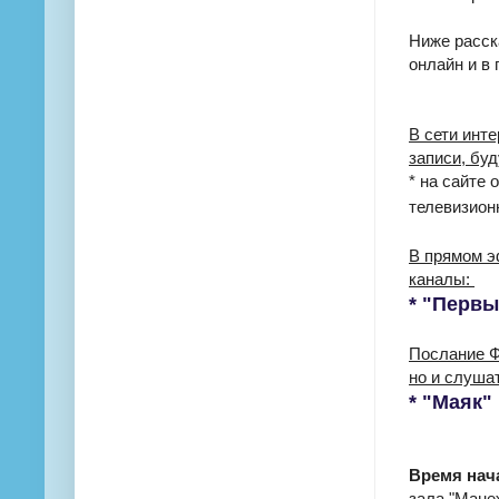
Ниже расск
онлайн и в
В сети инт
записи, бу
* на сайте 
телевизион
В прямом э
каналы:
* "Первы
Послание Ф
но и слуша
* "Маяк"
Время нач
зала "Манеж