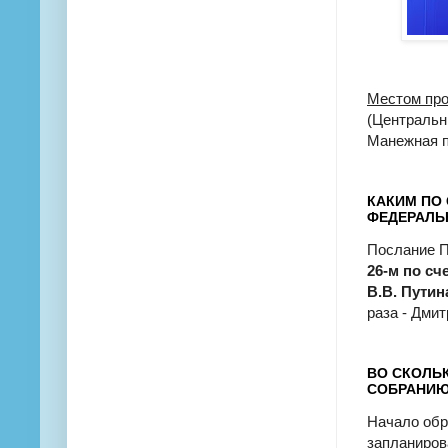
Местом пр
(Центральн
Манежная п
КАКИМ ПО 
ФЕДЕРАЛЬ
Послание П
26-м по сч
В.В. Путин
раза - Дми
ВО СКОЛЬ
СОБРАНИЮ 
Начало обр
запланирова