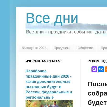
Все дни
Все дни - праздники, события, даты.
Выходные 2026
Праздники
Общество
Про
ИЗБРАННАЯ СТАТЬЯ:
РЕКОМЕНД
Нерабочие
праздничные дни 2026 -
какие дополнительные
Посл
выходные будут в
собра
России, федеральные и
региональные
будет