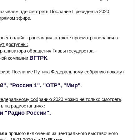
азываем, где смотреть Послание Президента 2020
 прямом эфире.
ернет онлайн-трансляция, а также просмотр послания в
дут доступны:
организатора обращения Главы государства -
ВГТРК
ной компании
.
фире Послание Путина Федеральному собранию покажут
й", "Россия 1", "ОТР", "Мир"
.
едеральному собранию 2020 можно не только смотреть,
ть на радиостанциях:
 и "Радио России".
ала
прямого включения из центрального выставочного
а" - 15.01.2020 г. в
11:55 мск
.