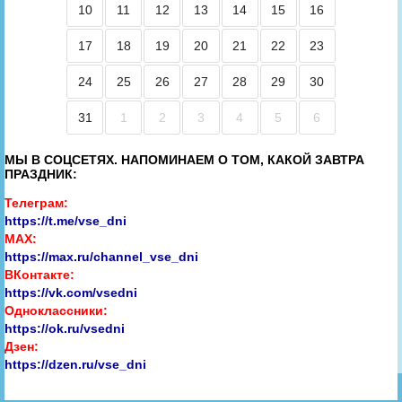
10
11
12
13
14
15
16
17
18
19
20
21
22
23
24
25
26
27
28
29
30
31
1
2
3
4
5
6
МЫ В СОЦСЕТЯХ. НАПОМИНАЕМ О ТОМ, КАКОЙ ЗАВТРА
ПРАЗДНИК:
Телеграм:
https://t.me/vse_dni
MAX:
https://max.ru/channel_vse_dni
ВКонтакте:
https://vk.com/vsedni
Одноклассники:
https://ok.ru/vsedni
Дзен:
https://dzen.ru/vse_dni