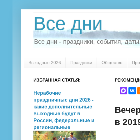
Все дни
Все дни - праздники, события, даты.
Выходные 2026
Праздники
Общество
Про
ИЗБРАННАЯ СТАТЬЯ:
РЕКОМЕНД
Нерабочие
праздничные дни 2026 -
какие дополнительные
Вечер
выходные будут в
в 201
России, федеральные и
региональные