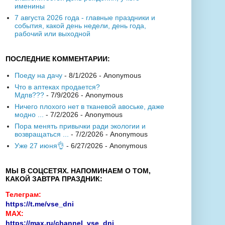
именины
7 августа 2026 года - главные праздники и
события, какой день недели, день года,
рабочий или выходной
ПОСЛЕДНИЕ КОММЕНТАРИИ:
Поеду на дачу
- 8/1/2026
- Anonymous
Что в аптеках продается?
Мдпв???
- 7/9/2026
- Anonymous
Ничего плохого нет в тканевой авоське, даже
модно ...
- 7/2/2026
- Anonymous
Пора менять привычки ради экологии и
возвращаться ...
- 7/2/2026
- Anonymous
Уже 27 июня👌
- 6/27/2026
- Anonymous
МЫ В СОЦСЕТЯХ. НАПОМИНАЕМ О ТОМ,
КАКОЙ ЗАВТРА ПРАЗДНИК:
Телеграм:
https://t.me/vse_dni
MAX:
https://max.ru/channel_vse_dni