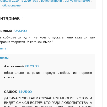
февраля 2019
,
в 2019 году
,
вечер встречи
,
выпускники школ
,
т
,
образование
нтариев :
нимный
23:33:00
 собирается идти, не хочу отпускать, мне кажется там
бразия творятся. У кого как было?
тить
тветы
Анонимный
08:29:00
обязательно встретит первую любовь из первого
класса
САШОК
14:25:00
ДА ЗАЧАСТУЮ ТАК И СЛУЧАЕТСЯ.МНОГИЕ В ЭТОМ И
ВИДЯТ СМЫСЛ ВСТРЕЧ.КТО РАДИ ЛЮБОПЫТСТВА .А