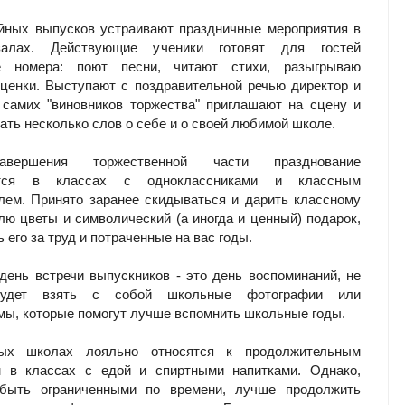
йных выпусков устраивают праздничные мероприятия в
залах. Действующие ученики готовят для гостей
е номера: поют песни, читают стихи, разыгрываю
ценки. Выступают с поздравительной речью директор и
 самих "виновников торжества" приглашают на сцену и
зать несколько слов о себе и о своей любимой школе.
вершения торжественной части празднование
ется в классах с одноклассниками и классным
лем. Принято заранее скидываться и дарить классному
лю цветы и символический (а иногда и ценный) подарок,
 его за труд и потраченные на вас годы.
день встречи выпускников - это день воспоминаний, не
удет взять с собой школьные фотографии или
ы, которые помогут лучше вспомнить школьные годы.
ых школах лояльно относятся к продолжительным
м в классах с едой и спиртными напитками. Однако,
быть ограниченными по времени, лучше продолжить