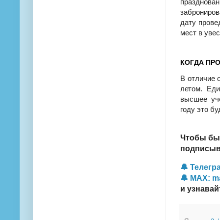
празднов
заброниров
дату прове
мест в уве
КОГДА ПРО
В отличие 
летом. Ед
высшее уч
году это бу
Чтобы бы
подписыва
🔔 Телегра
🔔 MAX: m
и узнавай