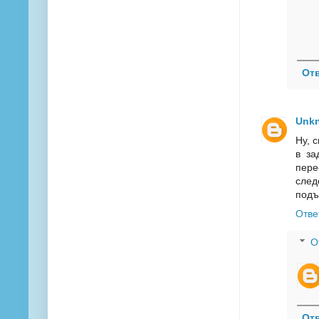
От
Unk
Ну, 
в за
пере
след
подъ
Отве
О
От