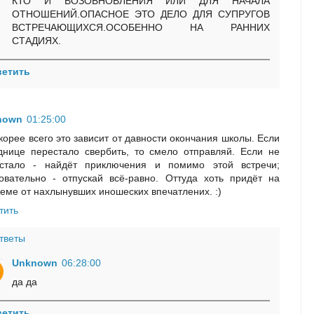
КТО И ВОЗОБНОВЛЕНИЯ ИЛИ ДЛЯ НАЧАЛА
ОТНОШЕНИЙ.ОПАСНОЕ ЭТО ДЕЛО ДЛЯ СУПРУГОВ
ВСТРЕЧАЮЩИХСЯ.ОСОБЕННО НА РАННИХ
СТАДИЯХ.
ветить
nown
01:25:00
скорее всего это зависит от давности окончания школы. Если
днице перестало свербить, то смело отправляй. Если не
стало - найдёт приключения и помимо этой встречи;
овательно - отпускай всё-равно. Оттуда хоть придёт на
еме от нахлынувших иношеских впечатлених. :)
тить
тветы
Unknown
06:28:00
да да
ветить