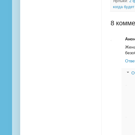
Ярлыки:
2 
когда буде
8 комме
Ано
Жена
безо
Отве
О