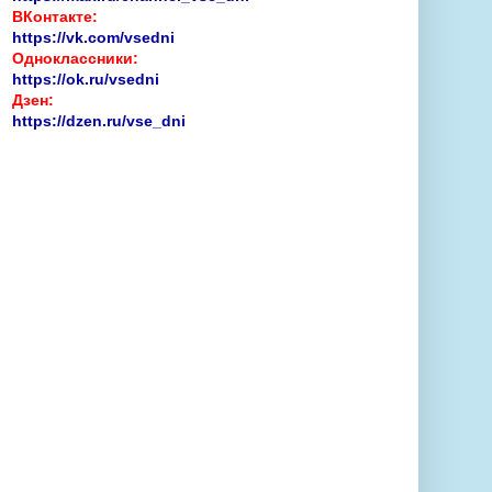
ВКонтакте:
https://vk.com/vsedni
Одноклассники:
https://ok.ru/vsedni
Дзен:
https://dzen.ru/vse_dni