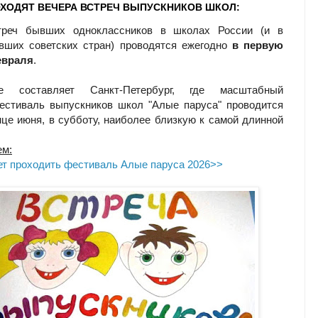
ОХОДЯТ ВЕЧЕРА ВСТРЕЧ ВЫПУСКНИКОВ ШКОЛ:
треч бывших одноклассников в школах России (и в
вших советских стран) проводятся ежегодно
в первую
евраля
.
ие составляет Санкт-Петербург, где масштабный
естиваль выпускников школ "Алые паруса" проводится
нце июня, в субботу, наиболее близкую к самой длинной
ем:
ет проходить фестиваль Алые паруса 2026>>