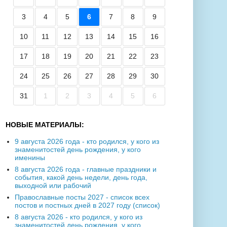
3
4
5
6
7
8
9
10
11
12
13
14
15
16
17
18
19
20
21
22
23
24
25
26
27
28
29
30
31
1
2
3
4
5
6
НОВЫЕ МАТЕРИАЛЫ:
9 августа 2026 года - кто родился, у кого из
знаменитостей день рождения, у кого
именины
8 августа 2026 года - главные праздники и
события, какой день недели, день года,
выходной или рабочий
Православные посты 2027 - список всех
постов и постных дней в 2027 году (список)
8 августа 2026 - кто родился, у кого из
знаменитостей день рождения, у кого