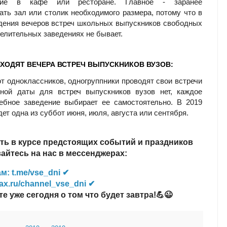
ание в кафе или ресторане. Главное - заранее
ать зал или столик необходимого размера, потому что в
дения вечеров встреч школьных выпускников свободных
селительных заведениях не бывает.
ХОДЯТ ВЕЧЕРА ВСТРЕЧ ВЫПУСКНИКОВ ВУЗОВ:
от одноклассников, одногруппники проводят свои встречи
иной даты для встреч выпускников вузов нет, каждое
ебное заведение выбирает ее самостоятельно. В 2019
дет одна из суббот июня, июля, августа или сентября.
ть в курсе предстоящих событий и праздников
йтесь на нас в мессенджерах:
м: t.me/vse_dni ✔
ax.ru/channel_vse_dni ✔
те уже сегодня о том что будет завтра!💪😉