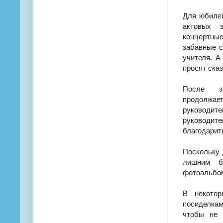
Для юбиле
актовых 
концертны
забавные с
учителя. А
просят ска
После за
продолжа
руководите
руководите
благодарить
Поскольку 
лишним б
фотоальбом
В некотор
посиделка
чтобы не 