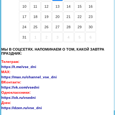
10
11
12
13
14
15
16
17
18
19
20
21
22
23
24
25
26
27
28
29
30
31
1
2
3
4
5
6
МЫ В СОЦСЕТЯХ. НАПОМИНАЕМ О ТОМ, КАКОЙ ЗАВТРА
ПРАЗДНИК:
Телеграм:
https://t.me/vse_dni
MAX:
https://max.ru/channel_vse_dni
ВКонтакте:
https://vk.com/vsedni
Одноклассники:
https://ok.ru/vsedni
Дзен:
https://dzen.ru/vse_dni