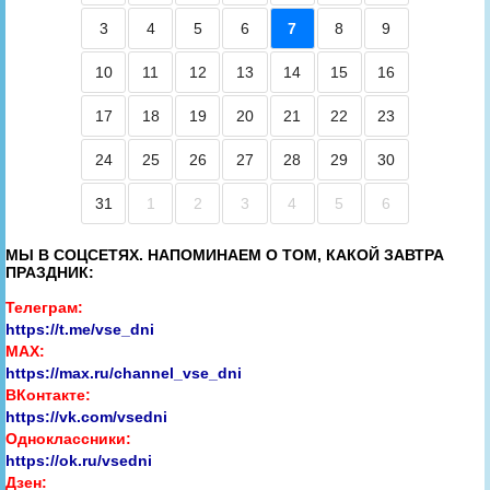
3
4
5
6
7
8
9
10
11
12
13
14
15
16
17
18
19
20
21
22
23
24
25
26
27
28
29
30
31
1
2
3
4
5
6
МЫ В СОЦСЕТЯХ. НАПОМИНАЕМ О ТОМ, КАКОЙ ЗАВТРА
ПРАЗДНИК:
Телеграм:
https://t.me/vse_dni
MAX:
https://max.ru/channel_vse_dni
ВКонтакте:
https://vk.com/vsedni
Одноклассники:
https://ok.ru/vsedni
Дзен: