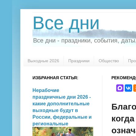
Все дни
Все дни - праздники, события, даты.
Выходные 2026
Праздники
Общество
Про
ИЗБРАННАЯ СТАТЬЯ:
РЕКОМЕНД
Нерабочие
праздничные дни 2026 -
какие дополнительные
Благо
выходные будут в
когда
России, федеральные и
региональные
означ