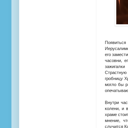
Появиться
Иерусалим
его замест
часовни, е
зажигалки
Страстную
гробницу Х
могло бы р
опечатываю
Внутри час
колени, и 
храме стои
мнение, чт
случится К