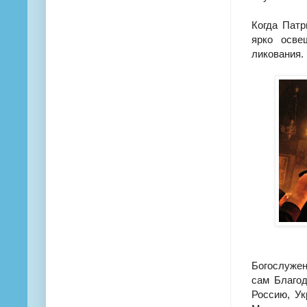
Когда Пат
ярко осве
ликования.
Богослужен
сам Благод
Россию, Ук