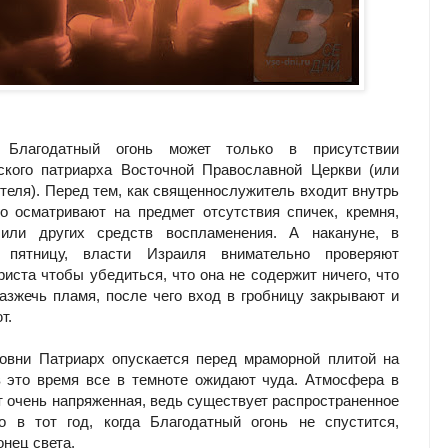
 Благодатный огонь может только в присутствии
ского патриарха Восточной Православной Церкви (или
ителя). Перед тем, как священнослужитель входит внутрь
го осматривают на предмет отсутствия спичек, кремня,
 или других средств воспламенения. А накануне, в
 пятницу, власти Израиля внимательно проверяют
риста чтобы убедиться, что она не содержит ничего, что
азжечь пламя, после чего вход в гробницу закрывают и
т.
овни Патриарх опускается перед мраморной плитой на
в это время все в темноте ожидают чуда. Атмосфера в
т очень напряженная, ведь существует распространенное
о в тот год, когда Благодатный огонь не спустится,
онец света.