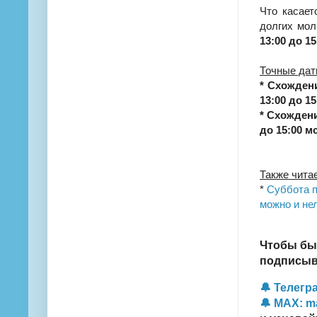
Что касает
долгих мол
13:00 до 1
Точные дат
* Схождени
13:00 до 15
*
Схождени
до 15:00 мс
Также чита
*
Суббота п
можно и не
Чтобы бы
подписыва
🔔 Телегра
🔔 MAX: m