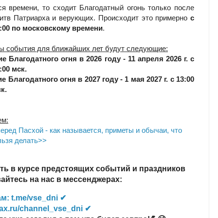
ся времени, то сходит Благодатный огонь только после
итв Патриарха и верующих. Происходит это примерно
с
5:00 по московскому времени
.
ы события для ближайших лет будут следующие:
е Благодатного огня в 2026 году - 11 апреля 2026 г.
с
:00 мск.
е Благодатного огня
в 2027 году - 1 мая 2027 г.
с 13:00
к.
ем:
еред Пасхой - как называется, приметы и обычаи, что
льзя делать>>
ть в курсе предстоящих событий и праздников
йтесь на нас в мессенджерах:
м: t.me/vse_dni ✔
ax.ru/channel_vse_dni ✔