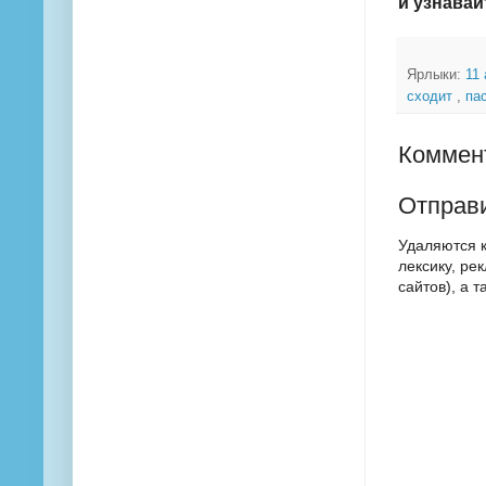
и узнавай
Ярлыки:
11
сходит
,
па
Коммент
Отправ
Удаляются 
лексику, ре
сайтов), а 