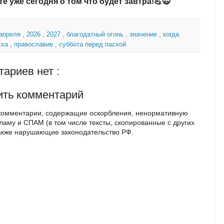
те уже сегодня о том что будет завтра!💪😉
 апреля
,
2026
,
2027
,
благодатный огонь
,
значение
,
когда
сха
,
православие
,
суббота перед пасхой
ариев нет :
ить комментарий
комментарии, содержащие оскорбления, ненормативную
кламу и СПАМ (в том числе тексты, скопированные с других
также нарушающие законодательство РФ.