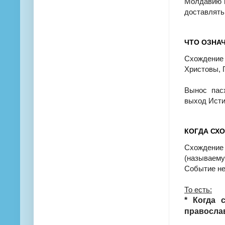
Молдавию и
доставлять
ЧТО ОЗНА
Схождение
Христовы, 
Вынос пасх
выход Исти
КОГДА СХО
Схождение
(называем
Событие не 
То есть:
* Когда 
правосла