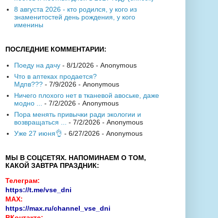
8 августа 2026 - кто родился, у кого из
знаменитостей день рождения, у кого
именины
ПОСЛЕДНИЕ КОММЕНТАРИИ:
Поеду на дачу
- 8/1/2026
- Anonymous
Что в аптеках продается?
Мдпв???
- 7/9/2026
- Anonymous
Ничего плохого нет в тканевой авоське, даже
модно ...
- 7/2/2026
- Anonymous
Пора менять привычки ради экологии и
возвращаться ...
- 7/2/2026
- Anonymous
Уже 27 июня👌
- 6/27/2026
- Anonymous
МЫ В СОЦСЕТЯХ. НАПОМИНАЕМ О ТОМ,
КАКОЙ ЗАВТРА ПРАЗДНИК:
Телеграм:
https://t.me/vse_dni
MAX:
https://max.ru/channel_vse_dni
ВКонтакте: