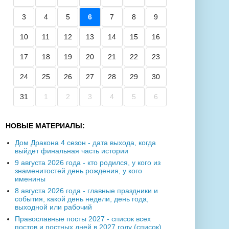
3
4
5
6
7
8
9
10
11
12
13
14
15
16
17
18
19
20
21
22
23
24
25
26
27
28
29
30
31
1
2
3
4
5
6
НОВЫЕ МАТЕРИАЛЫ:
Дом Дракона 4 сезон - дата выхода, когда
выйдет финальная часть истории
9 августа 2026 года - кто родился, у кого из
знаменитостей день рождения, у кого
именины
8 августа 2026 года - главные праздники и
события, какой день недели, день года,
выходной или рабочий
Православные посты 2027 - список всех
постов и постных дней в 2027 году (список)