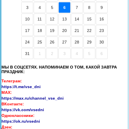
3
4
5
6
7
8
9
10
11
12
13
14
15
16
17
18
19
20
21
22
23
24
25
26
27
28
29
30
31
1
2
3
4
5
6
МЫ В СОЦСЕТЯХ. НАПОМИНАЕМ О ТОМ, КАКОЙ ЗАВТРА
ПРАЗДНИК:
Телеграм:
https://t.me/vse_dni
MAX:
https://max.ru/channel_vse_dni
ВКонтакте:
https://vk.com/vsedni
Одноклассники:
https://ok.ru/vsedni
Дзен: