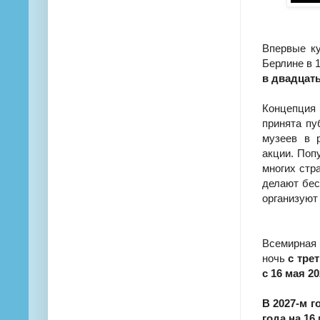
Впервые к
Берлине в 1
в двадцат
Концепция
принята пу
музеев в 
акции. Поп
многих стр
делают бес
организуют
Всемирная
ночь
с тре
с 16 мая 20
В 2027-м г
года на 16