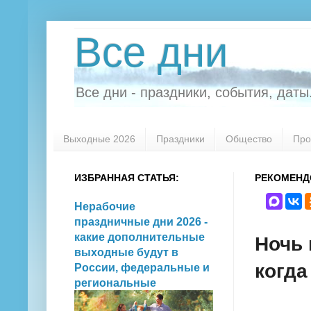
Все дни
Все дни - праздники, события, даты.
Выходные 2026
Праздники
Общество
Про
ИЗБРАННАЯ СТАТЬЯ:
РЕКОМЕНД
Нерабочие
праздничные дни 2026 -
какие дополнительные
Ночь 
выходные будут в
когда
России, федеральные и
региональные