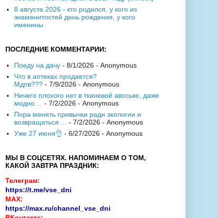
8 августа 2026 - кто родился, у кого из
знаменитостей день рождения, у кого
именины
ПОСЛЕДНИЕ КОММЕНТАРИИ:
Поеду на дачу
- 8/1/2026
- Anonymous
Что в аптеках продается?
Мдпв???
- 7/9/2026
- Anonymous
Ничего плохого нет в тканевой авоське, даже
модно ...
- 7/2/2026
- Anonymous
Пора менять привычки ради экологии и
возвращаться ...
- 7/2/2026
- Anonymous
Уже 27 июня👌
- 6/27/2026
- Anonymous
МЫ В СОЦСЕТЯХ. НАПОМИНАЕМ О ТОМ,
КАКОЙ ЗАВТРА ПРАЗДНИК:
Телеграм:
https://t.me/vse_dni
MAX:
https://max.ru/channel_vse_dni
ВКонтакте: