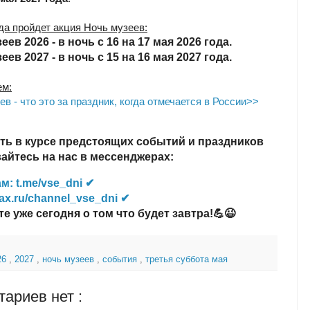
гда пройдет акция Ночь музеев:
еев 2026 - в ночь с 16 на 17 мая 2026 года.
еев 2027 - в ночь с 15 на 16 мая 2027 года.
ем:
ев - что это за праздник, когда отмечается в России>>
ть в курсе предстоящих событий и праздников
йтесь на нас в мессенджерах:
м: t.me/vse_dni ✔
ax.ru/channel_vse_dni ✔
те уже сегодня о том что будет завтра!💪😉
26
,
2027
,
ночь музеев
,
события
,
третья суббота мая
ариев нет :