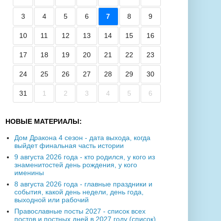
3
4
5
6
7
8
9
10
11
12
13
14
15
16
17
18
19
20
21
22
23
24
25
26
27
28
29
30
31
1
2
3
4
5
6
НОВЫЕ МАТЕРИАЛЫ:
Дом Дракона 4 сезон - дата выхода, когда
выйдет финальная часть истории
9 августа 2026 года - кто родился, у кого из
знаменитостей день рождения, у кого
именины
8 августа 2026 года - главные праздники и
события, какой день недели, день года,
выходной или рабочий
Православные посты 2027 - список всех
постов и постных дней в 2027 году (список)