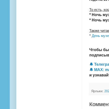
То есть, ко
* Ночь муз
* Ночь муз
Также чита
*
День музе
Чтобы бы
подписыва
🔔 Телегра
🔔 MAX: m
и узнавай
Ярлыки:
20
Коммент